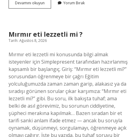
Kuzu
Devamını okuyun
Yorum Bırak
göbeği
mantarı
Türkiye’de
yetişir
mi
Mırmır eti lezzetli mi ?
?
Tarih: Ağustos 8, 2026
Mırmır eti lezzetli mi konusunda bilgi almak
isteyenler için Simplepresent tarafından hazırlanmış
kapsamlı bir başlangıç. Giriş: “Mırmır eti lezzetli mi?”
sorusundan öğrenmeye bir çağrı Eğitim
yolculuğumuzda zaman zaman garip, alakasız ya da
sıradışı görünen sorular çıkar karşımıza: “Mırmır eti
lezzetli mi?” gibi. Bu soru, ilk bakışta tuhaf; ama
belki de asıl görevimiz, bu sorunun ciddiyetine,
şüpheci merakına kapılmak… Bazen sıradan bir et
tarifi sanki anlam ifade etmez — ancak bu soruyla
oynamak, düşünmeyi, sorgulamayı, öğrenmeye açık
olmayı çağırır. İşte bu yazıda, bu tuhaf soruyu bir