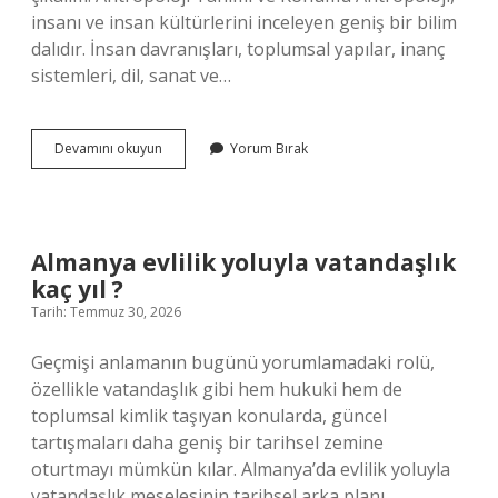
insanı ve insan kültürlerini inceleyen geniş bir bilim
dalıdır. İnsan davranışları, toplumsal yapılar, inanç
sistemleri, dil, sanat ve…
Antropoloji
Devamını okuyun
Yorum Bırak
neyin
alt
dalı
?
Almanya evlilik yoluyla vatandaşlık
kaç yıl ?
Tarih: Temmuz 30, 2026
Geçmişi anlamanın bugünü yorumlamadaki rolü,
özellikle vatandaşlık gibi hem hukuki hem de
toplumsal kimlik taşıyan konularda, güncel
tartışmaları daha geniş bir tarihsel zemine
oturtmayı mümkün kılar. Almanya’da evlilik yoluyla
vatandaşlık meselesinin tarihsel arka planı