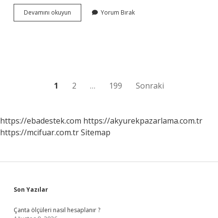
Yüksek
Devamını okuyun
Yorum Bırak
şeker
sınırı
nedir
?
Yazı
1
2
…
199
Sonraki
sayfalaması
https://ebadestek.com
https://akyurekpazarlama.com.tr
https://mcifuar.com.tr
Sitemap
Sidebar
Son Yazılar
Çanta ölçüleri nasıl hesaplanır ?