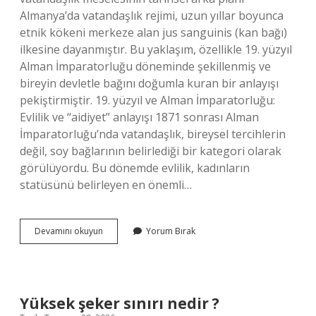
Almanya’da vatandaşlık rejimi, uzun yıllar boyunca
etnik kökeni merkeze alan jus sanguinis (kan bağı)
ilkesine dayanmıştır. Bu yaklaşım, özellikle 19. yüzyıl
Alman İmparatorluğu döneminde şekillenmiş ve
bireyin devletle bağını doğumla kuran bir anlayışı
pekiştirmiştir. 19. yüzyıl ve Alman İmparatorluğu:
Evlilik ve “aidiyet” anlayışı 1871 sonrası Alman
İmparatorluğu’nda vatandaşlık, bireysel tercihlerin
değil, soy bağlarının belirlediği bir kategori olarak
görülüyordu. Bu dönemde evlilik, kadınların
statüsünü belirleyen en önemli…
Almanya
Devamını okuyun
Yorum Bırak
evlilik
yoluyla
vatandaşlık
kaç
yıl
Yüksek şeker sınırı nedir ?
?