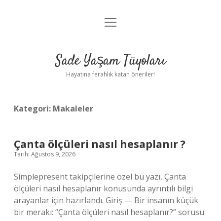
menüyü
Anasayfa
aç
Gizlilik Politikası
Sade Yaşam Tüyoları
Yasal Uyarı
Hayatına ferahlık katan öneriler!
Hakkımızda
Kategori:
Makaleler
Çanta ölçüleri nasıl hesaplanır ?
Tarih: Ağustos 9, 2026
Simplepresent takipçilerine özel bu yazı, Çanta
ölçüleri nasıl hesaplanır konusunda ayrıntılı bilgi
arayanlar için hazırlandı. Giriş — Bir insanın küçük
bir merakı: “Çanta ölçüleri nasıl hesaplanır?” sorusu