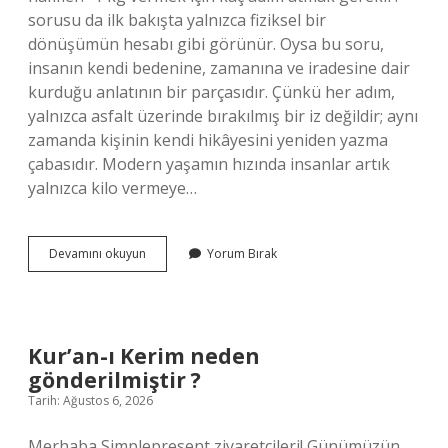
sorusu da ilk bakışta yalnızca fiziksel bir
dönüşümün hesabı gibi görünür. Oysa bu soru,
insanın kendi bedenine, zamanına ve iradesine dair
kurduğu anlatının bir parçasıdır. Çünkü her adım,
yalnızca asfalt üzerinde bırakılmış bir iz değildir; aynı
zamanda kişinin kendi hikâyesini yeniden yazma
çabasıdır. Modern yaşamın hızında insanlar artık
yalnızca kilo vermeye…
Eski
Devamını okuyun
Yorum Bırak
50
Euro
geçerli
mi
?
Kur’an-ı Kerim neden
gönderilmiştir ?
Tarih: Ağustos 6, 2026
Merhaba Simplepresent ziyaretçileri! Günümüzün