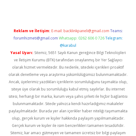
iriş
vdcasino bahis sitesi
betexper.xyz
betci güncel giriş
https:
Reklam ve İletişim:
E-mail:
backlinkpaneli@gmail.com
Teams:
forumhizmeti@gmail.com
Whatsapp: 0262 606 0 726
Telegram:
@karabul
Yasal Uyarı:
Sitemiz, 5651 Sayılı Kanun gereğince Bilgi Teknolojileri
ve İletişim Kurumu (BTK) tarafından onaylanmış bir Yer Sağlayıcı
olarak hizmet vermektedir. Bu nedenle, sitedeki içerikleri proaktif
olarak denetleme veya araştırma yükümlülüğümüz bulunmamaktadır.
Ancak, üyelerimiz yazdıkları içeriklerin sorumluluğunu taşımakta olup,
siteye üye olarak bu sorumluluğu kabul etmiş sayılırlar. Bu internet
sitesi, herhangi bir marka, kurum veya şahıs şirketi ile hiçbir bağlantısı
bulunmamaktadır. Sitede yalnızca kendi hazırladığımız makaleler
paylaşılmaktadır. Burada yer alan içerikler haber niteliği taşımamakta
olup, gerçek kurum ve kişiler hakkında paylaşım yapılmamaktadır.
Gerçek kurum ve kişiler ile isim benzerlikleri tamamen tesadüfidir.
Sitemiz, kar amacı gütmeyen ve tamamen ücretsiz bir bilgi paylaşım