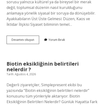
sorusu yalnızca kültürel ya da bireysel bir merak
değil, toplumsal düzenin nasıl kurulduğunu
anlamaya yönelik siyasal bir soruya da dönüşebilir.
Ayakkabıların Üst Üste Gelmesi: Düzen, Kaos ve
İktidar İlişkisi Siyaset biliminin temel…
Ayakkabıların
Devamını okuyun
Yorum Bırak
üst
üste
gelmesi
ne
anlama
Biotin eksikliğinin belirtileri
gelir
nelerdir ?
?
Tarih: Ağustos 4, 2026
Değerli ziyaretçiler, Simplepresent ekibi bu
yazısında “Biotin eksikliğinin belirtileri nelerdir”
konusunu tüm yönleriyle aktarıyor. Biotin
Eksikliğinin Belirtileri Nelerdir? Günlük Hayatta Fark