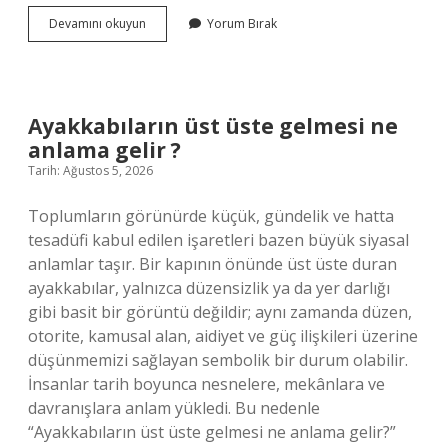
Kur’an-
Devamını okuyun
Yorum Bırak
ı
Kerim
neden
gönderilmiştir
?
Ayakkabıların üst üste gelmesi ne
anlama gelir ?
Tarih: Ağustos 5, 2026
Toplumların görünürde küçük, gündelik ve hatta
tesadüfi kabul edilen işaretleri bazen büyük siyasal
anlamlar taşır. Bir kapının önünde üst üste duran
ayakkabılar, yalnızca düzensizlik ya da yer darlığı
gibi basit bir görüntü değildir; aynı zamanda düzen,
otorite, kamusal alan, aidiyet ve güç ilişkileri üzerine
düşünmemizi sağlayan sembolik bir durum olabilir.
İnsanlar tarih boyunca nesnelere, mekânlara ve
davranışlara anlam yükledi. Bu nedenle
“Ayakkabıların üst üste gelmesi ne anlama gelir?”