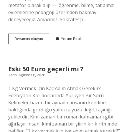
metafor olarak alıp — ‘öğrenme, bilme, tat alma’
eylemlerine pedagoji üzerinden bakmayı
deneyeceğiz. Amacımız; Sokratesçi…
Mırmır
Devamını okuyun
Yorum Bırak
eti
lezzetli
mi
?
Eski 50 Euro geçerli mi ?
Tarih: Ağustos 6, 2026
1 Kg Vermek İçin Kaç Adım Atmak Gerekir?
Edebiyatın Koridorlarında Yürüyen Bir Soru
Kelimeler bazen bir aynadır; insanın kendine
baktığında gördüğü yalnızca yüzü değil, taşıdığı
yüklerdir. Kimi zaman bir roman kahramanı gibi
ağırlaşır insan, kimi zaman bir şiirin kırık ritminde
hafifler. “1 kg vermek için kaç adım atmak gerekir?”