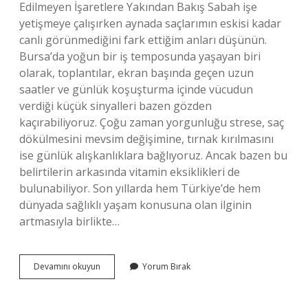
Edilmeyen İşaretlere Yakından Bakış Sabah işe
yetişmeye çalışırken aynada saçlarımın eskisi kadar
canlı görünmediğini fark ettiğim anları düşünün.
Bursa’da yoğun bir iş temposunda yaşayan biri
olarak, toplantılar, ekran başında geçen uzun
saatler ve günlük koşuşturma içinde vücudun
verdiği küçük sinyalleri bazen gözden
kaçırabiliyoruz. Çoğu zaman yorgunluğu strese, saç
dökülmesini mevsim değişimine, tırnak kırılmasını
ise günlük alışkanlıklara bağlıyoruz. Ancak bazen bu
belirtilerin arkasında vitamin eksiklikleri de
bulunabiliyor. Son yıllarda hem Türkiye’de hem
dünyada sağlıklı yaşam konusuna olan ilginin
artmasıyla birlikte…
Biotin
Devamını okuyun
Yorum Bırak
eksikliğinin
belirtileri
nelerdir