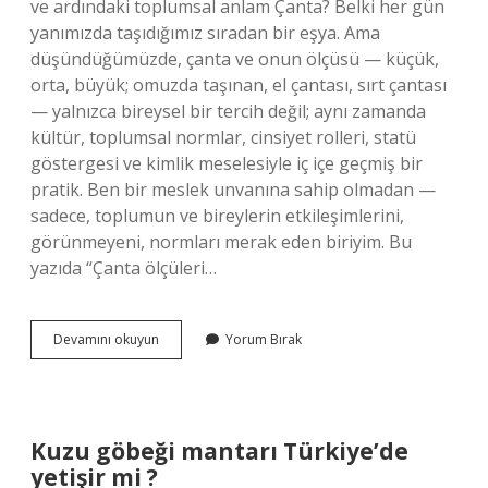
ve ardındaki toplumsal anlam Çanta? Belki her gün
yanımızda taşıdığımız sıradan bir eşya. Ama
düşündüğümüzde, çanta ve onun ölçüsü — küçük,
orta, büyük; omuzda taşınan, el çantası, sırt çantası
— yalnızca bireysel bir tercih değil; aynı zamanda
kültür, toplumsal normlar, cinsiyet rolleri, statü
göstergesi ve kimlik meselesiyle iç içe geçmiş bir
pratik. Ben bir meslek unvanına sahip olmadan —
sadece, toplumun ve bireylerin etkileşimlerini,
görünmeyeni, normları merak eden biriyim. Bu
yazıda “Çanta ölçüleri…
Çanta
Devamını okuyun
Yorum Bırak
ölçüleri
nasıl
hesaplanır
?
Kuzu göbeği mantarı Türkiye’de
yetişir mi ?