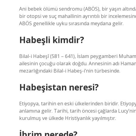
Ani bebek ölümü sendromu (ABÖS), bir yaşın altınd
bir otopsi ve suç mahallinin ayrıntılı bir incelemes
ABÖS genellikle uyku sırasında meydana gelir.
Habeşli kimdir?
Bilal-i Habeşî (581 – 641), İslam peygamberi Muham
ailesinin çocuğu olarak doğdu. Annesinin adı Hamam
mezarlığındaki Bilal-i Habeş-i’nin türbesinde.
Habeşistan neresi?
Etiyopya, tarihin en eski ülkelerinden biridir. Etiyop
anlamına gelir. Tarihi, tarih öncesi çağlarda Lucy’ni
kurulmuş ve ülkede Hristiyanlık yayılmıştır.
İbrim nerede?