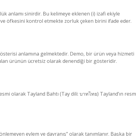
k anlamı sinirdir. Bu kelimeye eklenen (i) izafi ekiyle
ve öfkesini kontrol etmekte zorluk çeken birini ifade eder.
sterisi anlamına gelmektedir. Demo, bir ürün veya hizmeti
lan ürünün ücretsiz olarak denendiği bir gösteridir.
resmi olarak Tayland Bahtı (Tay dili: บาทไทย) Tayland’ın resm
 önlemeyen eylem ve davranış” olarak tanımlanır. Başka bir