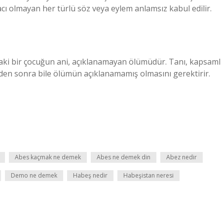
cı olmayan her türlü söz veya eylem anlamsız kabul edilir.
aki bir çocuğun ani, açıklanamayan ölümüdür. Tanı, kapsaml
inden sonra bile ölümün açıklanamamış olmasını gerektirir.
Abes kaçmak ne demek
Abes ne demek din
Abez nedir
Demo ne demek
Habeş nedir
Habeşistan neresi