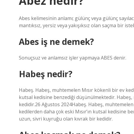
Abez nedir?
Abes kelimesinin anlamı; gülünç veya gülünç sayılac
mantıksız, yersiz veya yakışıksız olan saçma bir ist
Abes iş ne demek?
Sonuçsuz ve anlamsız işler yapmaya ABES denir.
Habeş nedir?
Habeş. Habeş, muhtemelen Mısır kökenli bir ev kedis
kutsal kedisine benzediği düşünülmektedir. Habeş, n
kedidir.26 Ağustos 2024Habeş. Habeş, muhtemelen Mıs
kedilerden daha çok eski Mısır’ın kutsal kedisine b
uzun, sivri kuyruğu olan kıvrak bir kedidir.