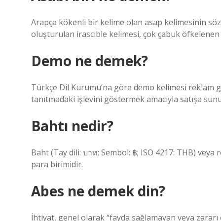
Arapça kökenli bir kelime olan asap kelimesinin sözlü
oluşturulan irascible kelimesi, çok çabuk öfkelenen 
Demo ne demek?
Türkçe Dil Kurumu’na göre demo kelimesi reklam gö
tanıtmadaki işlevini göstermek amacıyla satışa sunu
Bahtı nedir?
Baht (Tay dili: บาท; Sembol: ฿; ISO 4217: THB) veya 
para birimidir.
Abes ne demek din?
İhtiyat, genel olarak “fayda sağlamayan veya zararı