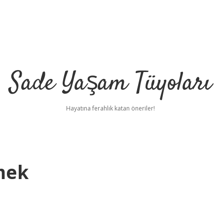
Sade Yaşam Tüyoları
Hayatına ferahlık katan öneriler!
mek