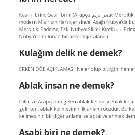
Kasr-ı İbrim. Qasr Ibrim (Arapça: قصر ابريم; Meroitik: Pademe; Eski Nubya: Silimi; Kıpti: ⲡⲣⲓⲙ Prim; Latince: Primis)
modern Mısır sınırları içerisinde, Aşağı Nubya’da bulunan 
Meroitik: Pademe; Eski Nubya: Silimi; Kıpti: ⲡⲣⲓⲙ Prim;
Nubya’da bulunan bir arkeolojik alandır.
Kulağım delik ne demek?
ERKEN ÖĞE AÇIKLAMASI: Neler olup bittiğini hemen
Ablak insan ne demek?
Dilimize Arapçadan gelen ablak kelimesi eblak kelim
gelirken, ablak kelimesinin ilk anlamı düzdür. Bu kel
kelimesinin bir diğer anlamı ise aptal ve ahmak dem
Asabi biri ne demek?