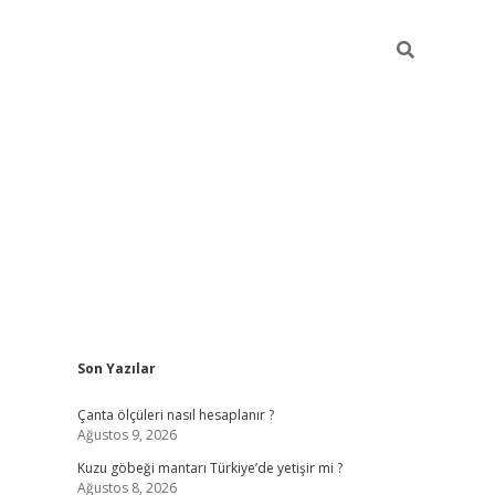
Sidebar
Son Yazılar
ilbet mobil giriş
piabellacasino giri
Çanta ölçüleri nasıl hesaplanır ?
Ağustos 9, 2026
Kuzu göbeği mantarı Türkiye’de yetişir mi ?
Ağustos 8, 2026