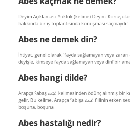
Abes kaçmak ne demek?
Deyim Açıklaması: Yokluk (kelime) Deyim: Konuşul
hakkında bir iş toplantısında konuşması saçmaydı.”
Abes ne demek din?
İhtiyat, genel olarak “fayda sağlamayan veya zararı
deyişle, kimseye fayda sağlamayan veya dinî bir ama
Abes hangi dilde?
Arapça ˁabas̠ عَبَث kelimesinden ödünç alınmış bir kelimedir ve “dikkati dağıtmak, zaman kaybetmek” anlamına
gelir. Bu kelime, Arapça ˁabis̠a عَبِثَ fiilinin etken seste “oyalanmak” fiilinin infinitive halidir. boşuna (isim):
boşuna, boşuna.
Abes hastalığı nedir?