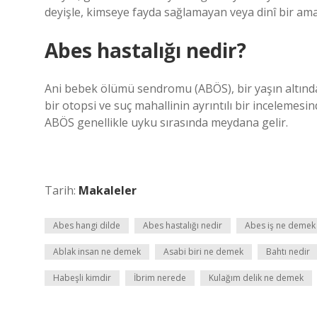
deyişle, kimseye fayda sağlamayan veya dinî bir ama
Abes hastalığı nedir?
Ani bebek ölümü sendromu (ABÖS), bir yaşın altınd
bir otopsi ve suç mahallinin ayrıntılı bir incelemes
ABÖS genellikle uyku sırasında meydana gelir.
Tarih:
Makaleler
Abes hangi dilde
Abes hastalığı nedir
Abes iş ne demek
Ablak insan ne demek
Asabi biri ne demek
Bahtı nedir
Habeşli kimdir
İbrim nerede
Kulağım delik ne demek