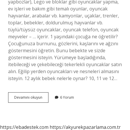
yapbozlar), Lego ve bloklar gibi oyuncaklar yapma,
ev işleri ve bakım gibi temalı oyunlar, oyuncak
hayvanlar, arabalar vb. kamyonlar, uçaklar, trenler,
toplar, bebekler, doldurulmuş hayvanlar vb.
tüylü/tüysüz oyuncaklar, oyuncak telefon, oyuncak
meyveler – … içerir. 1 yaşındaki çocuğa ne öğretilir?
Çocuğunuza burnunu, gözlerini, kaşlarını ve ağzını
göstermesini öğretin. Bunu bebekte ve sizde
göstermesini isteyin. Yürümeye başladığında,
itebileceği ve çekebileceği tekerlekli oyuncaklar satın
alın. Eğilip yerden oyuncakları ve nesneleri almasını
isteyin. 12 aylık bebek nelerle oynar? 10, 11 ve 12…
1
Devamını okuyun
6 Yorum
Yaşındaki
Çocukla
Hangi
Oyunlar
Oynanır
https://ebadestek.com
https://akyurekpazarlama.com.tr