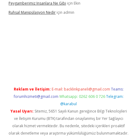
Peygamberimiz Insanlara Ne Gibi
için
Ekin
Ruhsal Manipülasyon Nedir
için
admin
ellacasino giriş
vdcasino bahis sitesi
betexper.xyz
betci güncel
Reklam ve İletişim:
E-mail:
backlinkpaneli@gmail.com
Teams:
forumhizmeti@gmail.com
Whatsapp: 0262 606 0 726
Telegram:
@karabul
Yasal Uyarı:
Sitemiz, 5651 Sayılı Kanun gereğince Bilgi Teknolojileri
ve İletişim Kurumu (BTK) tarafından onaylanmış bir Yer Sağlayıcı
olarak hizmet vermektedir. Bu nedenle, sitedeki içerikleri proaktif
olarak denetleme veya araştırma yükümlülüğümüz bulunmamaktadır.