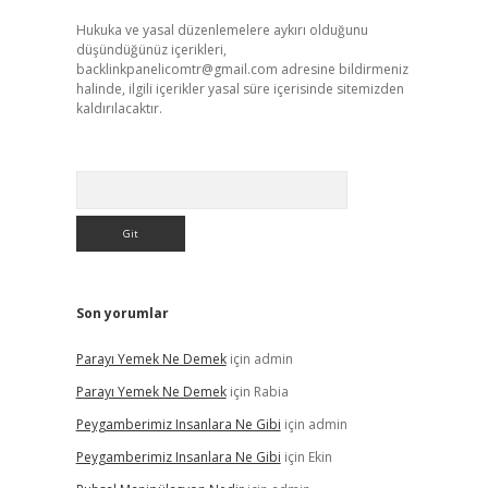
Hukuka ve yasal düzenlemelere aykırı olduğunu
düşündüğünüz içerikleri,
backlinkpanelicomtr@gmail.com
adresine bildirmeniz
halinde, ilgili içerikler yasal süre içerisinde sitemizden
kaldırılacaktır.
Arama
Son yorumlar
Parayı Yemek Ne Demek
için
admin
Parayı Yemek Ne Demek
için
Rabia
Peygamberimiz Insanlara Ne Gibi
için
admin
Peygamberimiz Insanlara Ne Gibi
için
Ekin