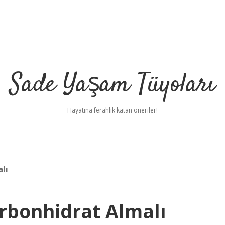
Sade Yaşam Tüyoları
Hayatına ferahlık katan öneriler!
lı
rbonhidrat Almalı