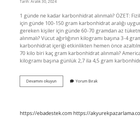
Tarih: Aralık 30, 2024
1 günde ne kadar karbonhidrat alınmalı? ÖZET: Fizik
için günde 100-150 gram karbonhidrat aralığı uygun o
gereken kişiler için günde 60-70 gramdan az tüketme
alınmalı? Vücut ağırlığının kilogramı başına 3-4 gra
karbonhidrat içeriği etkinlikten hemen önce azaltılm
70 kilo biri kaç gram karbonhidrat alınmalı? America
kilogramı başına günlük 2,7 ila 4,5 gram karbonhidr
Günlük
Devamını okuyun
Yorum Bırak
Kaç
Gram
Karbonhidrat
Almalı
https://ebadestek.com
https://akyurekpazarlama.co