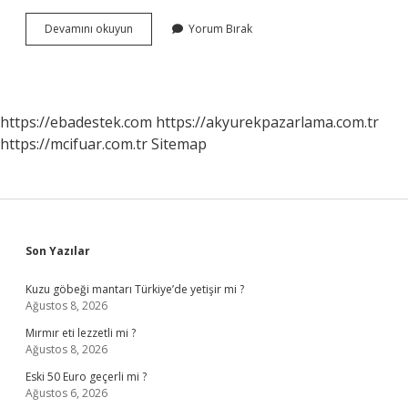
917
Devamını okuyun
Yorum Bırak
Hangi
Radyo
https://ebadestek.com
https://akyurekpazarlama.com.tr
https://mcifuar.com.tr
Sitemap
Sidebar
Son Yazılar
Kuzu göbeği mantarı Türkiye’de yetişir mi ?
Ağustos 8, 2026
Mırmır eti lezzetli mi ?
Ağustos 8, 2026
Eski 50 Euro geçerli mi ?
Ağustos 6, 2026