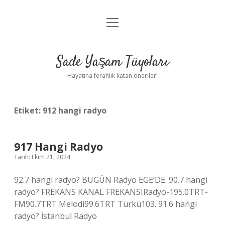
menüyü
Anasayfa
aç
Gizlilik Politikası
Sade Yaşam Tüyoları
Yasal Uyarı
Hayatına ferahlık katan öneriler!
Hakkımızda
Etiket:
912 hangi radyo
917 Hangi Radyo
Tarih: Ekim 21, 2024
92.7 hangi radyo? BUGÜN Radyo EGE’DE. 90.7 hangi
radyo? FREKANS KANAL FREKANSIRadyo-195.0TRT-
FM90.7TRT Melodi99.6TRT Türkü103. 91.6 hangi
radyo? İstanbul Radyo