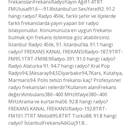
FrekanslarıFrekansRadyoYayın Ağı91.4TRT
FMUlusal91.6––91.8İstanbul’un SesiYerel92. 91.2
hangi radyo? Radyo 45lik, farklı şehir ve ilçelerde
farklı frekanslarda yayın yapan bir radyo
istasyonudur. Konumunuza en uygun frekansı
bulmak için frekans listemize göz atabilirsiniz.
İstanbul: Radyo 45lik, 91. İstanbul’da. 91.1 hangi
radyo? FREKANS KANAL FREKANSIRadyo-187.9TRT-
FM95.1TRT-FM98.9Radyo-391. 91.0 hangi radyo?
Radyo Alaturka 91. 94.7 hangi radyo? Kral Pop
Radyo94,3Aksaray94,5Diyarbakır94,7Kars, Kütahya,
Marmaris94. Polis telsizi frekansı kaç? Profesyonel
radyo frekansları nelerdir?Kullanım alanıFrekans
değeriAmbulans380–400 MHzİtfaiye380–400
MHzArama ve kurtarma56. 92.8 hangi radyo?
FREKANS KANAL FREKANSIRadyo-192.8TRT-
FM101.7TRT Melodi95.8TRT Türkü88. 91.8 hangi
radyo? İstanbulFrekansAdıGüç91.8…