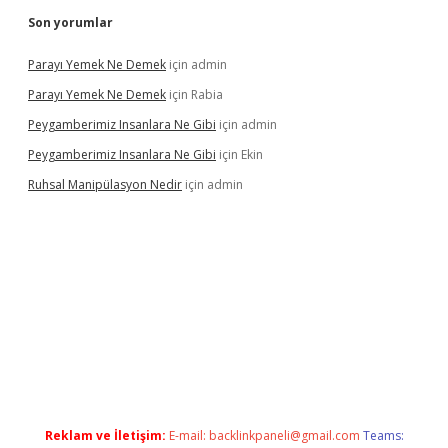
Son yorumlar
Parayı Yemek Ne Demek
için
admin
Parayı Yemek Ne Demek
için
Rabia
Peygamberimiz Insanlara Ne Gibi
için
admin
Peygamberimiz Insanlara Ne Gibi
için
Ekin
Ruhsal Manipülasyon Nedir
için
admin
abellacasino giriş
vdcasino bahis sitesi
betexper.xyz
betci günc
Reklam ve İletişim:
E-mail:
backlinkpaneli@gmail.com
Teams: