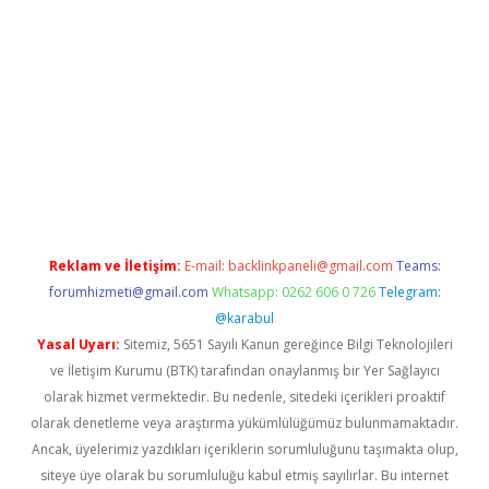
ellacasino giriş
vdcasino bahis sitesi
betexper.xyz
betci güncel
Reklam ve İletişim:
E-mail:
backlinkpaneli@gmail.com
Teams:
forumhizmeti@gmail.com
Whatsapp: 0262 606 0 726
Telegram:
@karabul
Yasal Uyarı:
Sitemiz, 5651 Sayılı Kanun gereğince Bilgi Teknolojileri
ve İletişim Kurumu (BTK) tarafından onaylanmış bir Yer Sağlayıcı
olarak hizmet vermektedir. Bu nedenle, sitedeki içerikleri proaktif
olarak denetleme veya araştırma yükümlülüğümüz bulunmamaktadır.
Ancak, üyelerimiz yazdıkları içeriklerin sorumluluğunu taşımakta olup,
siteye üye olarak bu sorumluluğu kabul etmiş sayılırlar. Bu internet