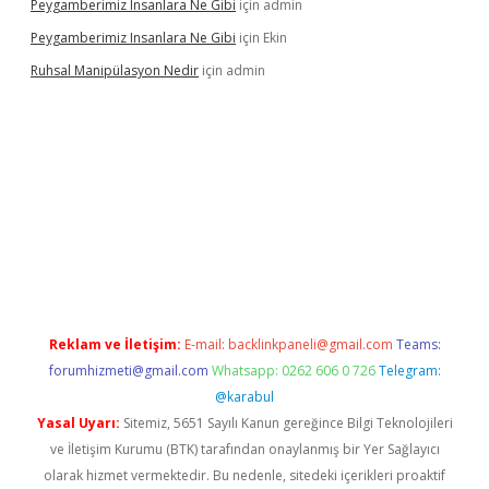
Peygamberimiz Insanlara Ne Gibi
için
admin
Peygamberimiz Insanlara Ne Gibi
için
Ekin
Ruhsal Manipülasyon Nedir
için
admin
bellacasino giriş
vdcasino bahis sitesi
betexper.xyz
betci günce
Reklam ve İletişim:
E-mail:
backlinkpaneli@gmail.com
Teams:
forumhizmeti@gmail.com
Whatsapp: 0262 606 0 726
Telegram:
@karabul
Yasal Uyarı:
Sitemiz, 5651 Sayılı Kanun gereğince Bilgi Teknolojileri
ve İletişim Kurumu (BTK) tarafından onaylanmış bir Yer Sağlayıcı
olarak hizmet vermektedir. Bu nedenle, sitedeki içerikleri proaktif