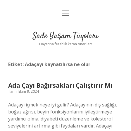
menüyü
Anasayfa
aç
Gizlilik Politikası
Sade Yaşam Tüyoları
Yasal Uyarı
Hayatına ferahlık katan öneriler!
Hakkımızda
Etiket:
Adaçayı kaynatılırsa ne olur
Ada Çayı Bağırsakları Çalıştırır Mı
Tarih: Ekim 9, 2024
Adaçayı içmek neye iyi gelir? Adaçayının diş sağlığı,
boğaz ağrısı, beyin fonksiyonlarını iyileştirmeye
yardımcı olma, diyabeti düzenleme ve kolesterol
seviyelerini artırma gibi faydaları vardır. Adaçayı