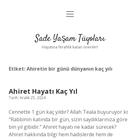
menüyü
Anasayfa
aç
Gizlilik Politikası
Sade Yaşam Tüyoları
Yasal Uyarı
Hayatına ferahlık katan öneriler!
Hakkımızda
Etiket:
Ahiretin bir günü dünyanın kaç yılı
Ahiret Hayatı Kaç Yıl
Tarih: Aralık 25, 2024
Cennette 1 gün kaç yıldır? Allah Teala buyuruyor ki:
“Rabbinin katında bir gün, sizin saydıklarınıza göre
bin yıl gibidir.” Ahiret hayatı ne kadar sürecek?
Ahiret hakkında bilgi hem hadislerde hem de