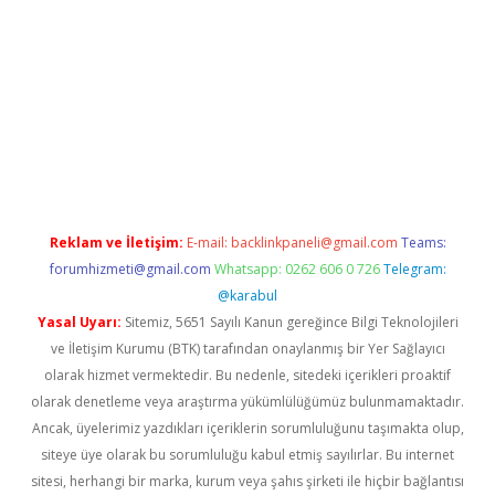
bellacasino giriş
vdcasino bahis sitesi
betexper.xyz
betci günce
Reklam ve İletişim:
E-mail:
backlinkpaneli@gmail.com
Teams:
forumhizmeti@gmail.com
Whatsapp: 0262 606 0 726
Telegram:
@karabul
Yasal Uyarı:
Sitemiz, 5651 Sayılı Kanun gereğince Bilgi Teknolojileri
ve İletişim Kurumu (BTK) tarafından onaylanmış bir Yer Sağlayıcı
olarak hizmet vermektedir. Bu nedenle, sitedeki içerikleri proaktif
olarak denetleme veya araştırma yükümlülüğümüz bulunmamaktadır.
Ancak, üyelerimiz yazdıkları içeriklerin sorumluluğunu taşımakta olup,
siteye üye olarak bu sorumluluğu kabul etmiş sayılırlar. Bu internet
sitesi, herhangi bir marka, kurum veya şahıs şirketi ile hiçbir bağlantısı