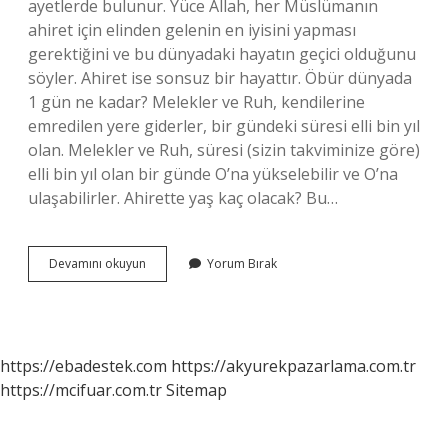
ayetlerde bulunur. Yüce Allah, her Müslümanın
ahiret için elinden gelenin en iyisini yapması
gerektiğini ve bu dünyadaki hayatın geçici olduğunu
söyler. Ahiret ise sonsuz bir hayattır. Öbür dünyada
1 gün ne kadar? Melekler ve Ruh, kendilerine
emredilen yere giderler, bir gündeki süresi elli bin yıl
olan. Melekler ve Ruh, süresi (sizin takviminize göre)
elli bin yıl olan bir günde O’na yükselebilir ve O’na
ulaşabilirler. Ahirette yaş kaç olacak? Bu…
Ahiret
Devamını okuyun
Yorum Bırak
Hayatı
Kaç
Yıl
https://ebadestek.com
https://akyurekpazarlama.com.tr
https://mcifuar.com.tr
Sitemap