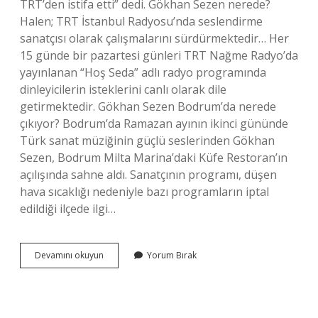
TRT’den istifa etti” dedi. Gökhan Sezen nerede?
Halen; TRT İstanbul Radyosu’nda seslendirme
sanatçısı olarak çalışmalarını sürdürmektedir… Her
15 günde bir pazartesi günleri TRT Nağme Radyo’da
yayınlanan “Hoş Seda” adlı radyo programında
dinleyicilerin isteklerini canlı olarak dile
getirmektedir. Gökhan Sezen Bodrum’da nerede
çıkıyor? Bodrum’da Ramazan ayının ikinci gününde
Türk sanat müziğinin güçlü seslerinden Gökhan
Sezen, Bodrum Milta Marina’daki Küfe Restoran’ın
açılışında sahne aldı. Sanatçının programı, düşen
hava sıcaklığı nedeniyle bazı programların iptal
edildiği ilçede ilgi…
Gökhan
Devamını okuyun
Yorum Bırak
Sezen
Hastalığı
Nedir