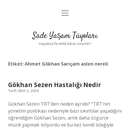
menüyü
Anasayfa
aç
Gizlilik Politikası
Sade Yaşam Tüyoları
Yasal Uyarı
Hayatına ferahlık katan öneriler!
Hakkımızda
Etiket:
Ahmet Gökhan Sarıçam aslen nereli
Gökhan Sezen Hastalığı Nedir
Tarih: Ekim 2, 2024
Gökhan Sezen TRT’den neden ayrıldı? “TRT’nin
yönetim politikası nedeniyle bazı sıkıntılar yaşadığını
öğrendiğim Gökhan Sezen, artık daha özgürce
müzik yapmak istiyordu ve bu kez kendi isteğiyle