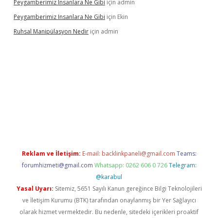
Peygamberimiz Insanlara Ne Gibi
için
admin
Peygamberimiz Insanlara Ne Gibi
için
Ekin
Ruhsal Manipülasyon Nedir
için
admin
ellacasino giriş
vdcasino bahis sitesi
betexper.xyz
betci güncel
Reklam ve İletişim:
E-mail:
backlinkpaneli@gmail.com
Teams:
forumhizmeti@gmail.com
Whatsapp: 0262 606 0 726
Telegram:
@karabul
Yasal Uyarı:
Sitemiz, 5651 Sayılı Kanun gereğince Bilgi Teknolojileri
ve İletişim Kurumu (BTK) tarafından onaylanmış bir Yer Sağlayıcı
olarak hizmet vermektedir. Bu nedenle, sitedeki içerikleri proaktif