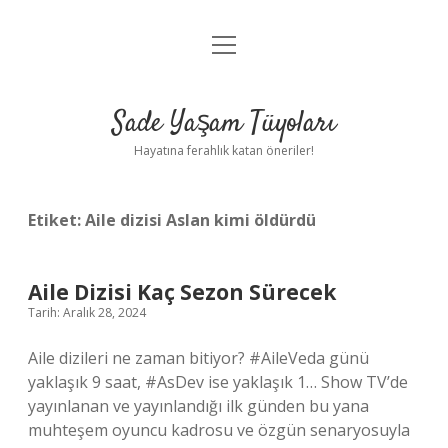
menüyü
Anasayfa
aç
Gizlilik Politikası
Sade Yaşam Tüyoları
Yasal Uyarı
Hayatına ferahlık katan öneriler!
Hakkımızda
Etiket:
Aile dizisi Aslan kimi öldürdü
Aile Dizisi Kaç Sezon Sürecek
Tarih: Aralık 28, 2024
Aile dizileri ne zaman bitiyor? #AileVeda günü
yaklaşık 9 saat, #AsDev ise yaklaşık 1… Show TV’de
yayınlanan ve yayınlandığı ilk günden bu yana
muhteşem oyuncu kadrosu ve özgün senaryosuyla