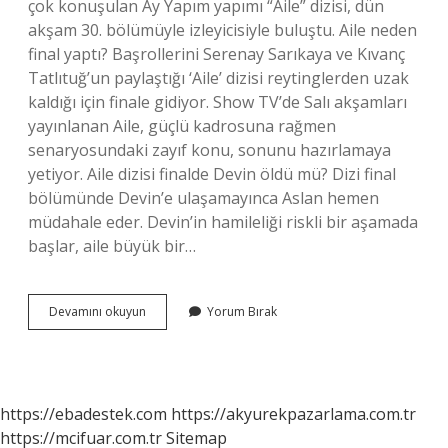
çok konuşulan Ay Yapım yapımı “Aile” dizisi, dün
akşam 30. bölümüyle izleyicisiyle buluştu. Aile neden
final yaptı? Başrollerini Serenay Sarıkaya ve Kıvanç
Tatlıtuğ’un paylaştığı ‘Aile’ dizisi reytinglerden uzak
kaldığı için finale gidiyor. Show TV’de Salı akşamları
yayınlanan Aile, güçlü kadrosuna rağmen
senaryosundaki zayıf konu, sonunu hazırlamaya
yetiyor. Aile dizisi finalde Devin öldü mü? Dizi final
bölümünde Devin’e ulaşamayınca Aslan hemen
müdahale eder. Devin’in hamileliği riskli bir aşamada
başlar, aile büyük bir…
Aile
Devamını okuyun
Yorum Bırak
Dizisi
Kaç
Sezon
Sürecek
https://ebadestek.com
https://akyurekpazarlama.com.tr
https://mcifuar.com.tr
Sitemap