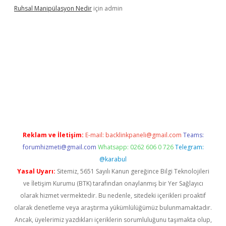
Ruhsal Manipülasyon Nedir
için
admin
ellacasino giriş
vdcasino bahis sitesi
betexper.xyz
betci güncel
Reklam ve İletişim:
E-mail:
backlinkpaneli@gmail.com
Teams:
forumhizmeti@gmail.com
Whatsapp: 0262 606 0 726
Telegram:
@karabul
Yasal Uyarı:
Sitemiz, 5651 Sayılı Kanun gereğince Bilgi Teknolojileri
ve İletişim Kurumu (BTK) tarafından onaylanmış bir Yer Sağlayıcı
olarak hizmet vermektedir. Bu nedenle, sitedeki içerikleri proaktif
olarak denetleme veya araştırma yükümlülüğümüz bulunmamaktadır.
Ancak, üyelerimiz yazdıkları içeriklerin sorumluluğunu taşımakta olup,