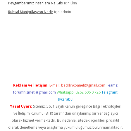
Peygamberimiz Insanlara Ne Gibi
için
Ekin
Ruhsal Manipülasyon Nedir
için
admin
ellacasino giriş
vdcasino bahis sitesi
betexper.xyz
betci güncel
Reklam ve İletişim:
E-mail:
backlinkpaneli@gmail.com
Teams:
forumhizmeti@gmail.com
Whatsapp: 0262 606 0 726
Telegram:
@karabul
Yasal Uyarı:
Sitemiz, 5651 Sayılı Kanun gereğince Bilgi Teknolojileri
ve İletişim Kurumu (BTK) tarafından onaylanmış bir Yer Sağlayıcı
olarak hizmet vermektedir. Bu nedenle, sitedeki içerikleri proaktif
olarak denetleme veya araştırma yükümlülüğümüz bulunmamaktadır.