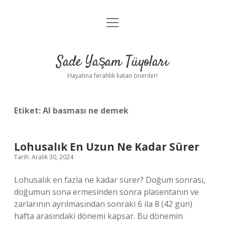
menüyü
Anasayfa
aç
Gizlilik Politikası
Sade Yaşam Tüyoları
Yasal Uyarı
Hayatına ferahlık katan öneriler!
Hakkımızda
Etiket:
Al basması ne demek
Lohusalık En Uzun Ne Kadar Sürer
Tarih: Aralık 30, 2024
Lohusalık en fazla ne kadar sürer? Doğum sonrası,
doğumun sona ermesinden sonra plasentanın ve
zarlarının ayrılmasından sonraki 6 ila 8 (42 gün)
hafta arasındaki dönemi kapsar. Bu dönemin