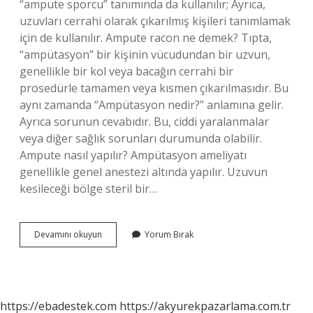
“ampute sporcu” tanımında da kullanılır; Ayrıca,
uzuvları cerrahi olarak çıkarılmış kişileri tanımlamak
için de kullanılır. Ampute racon ne demek? Tıpta,
“ampütasyon” bir kişinin vücudundan bir uzvun,
genellikle bir kol veya bacağın cerrahi bir
prosedürle tamamen veya kısmen çıkarılmasıdır. Bu
aynı zamanda “Ampütasyon nedir?” anlamına gelir.
Ayrıca sorunun cevabıdır. Bu, ciddi yaralanmalar
veya diğer sağlık sorunları durumunda olabilir.
Ampute nasıl yapılır? Ampütasyon ameliyatı
genellikle genel anestezi altında yapılır. Uzuvun
kesileceği bölge steril bir…
Ampute
Devamını okuyun
Yorum Bırak
Ne
Demek
Sosyal
Medya
https://ebadestek.com
https://akyurekpazarlama.com.tr