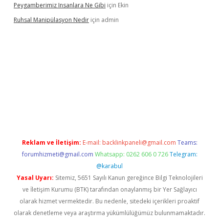
Peygamberimiz Insanlara Ne Gibi
için
Ekin
Ruhsal Manipülasyon Nedir
için
admin
ellacasino giriş
vdcasino bahis sitesi
betexper.xyz
betci güncel
Reklam ve İletişim:
E-mail:
backlinkpaneli@gmail.com
Teams:
forumhizmeti@gmail.com
Whatsapp: 0262 606 0 726
Telegram:
@karabul
Yasal Uyarı:
Sitemiz, 5651 Sayılı Kanun gereğince Bilgi Teknolojileri
ve İletişim Kurumu (BTK) tarafından onaylanmış bir Yer Sağlayıcı
olarak hizmet vermektedir. Bu nedenle, sitedeki içerikleri proaktif
olarak denetleme veya araştırma yükümlülüğümüz bulunmamaktadır.