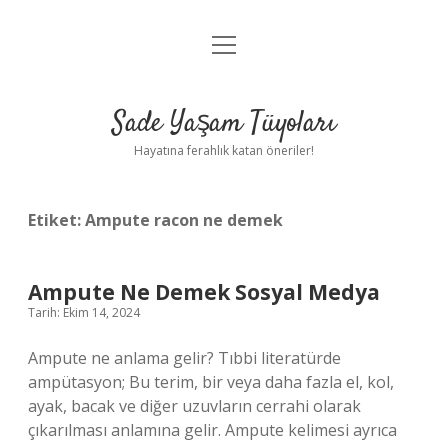
menüyü
Anasayfa
aç
Gizlilik Politikası
Sade Yaşam Tüyoları
Yasal Uyarı
Hayatına ferahlık katan öneriler!
Hakkımızda
Etiket:
Ampute racon ne demek
Ampute Ne Demek Sosyal Medya
Tarih: Ekim 14, 2024
Ampute ne anlama gelir? Tıbbi literatürde
ampütasyon; Bu terim, bir veya daha fazla el, kol,
ayak, bacak ve diğer uzuvların cerrahi olarak
çıkarılması anlamına gelir. Ampute kelimesi ayrıca