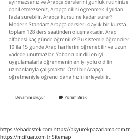
ayırmazsanız ve Arapça derslerini günlük rutininize
dahil etmezseniz, Arapça dilini öğrenmek 4 yıldan
fazla sürebilir. Arapça kursu ne kadar sürer?
Modern Standart Arapça dersleri 4 aylık bir kursta
toplam 128 ders saatinden oluşmaktadır. Arap
alfabesi kaç günde öğrenilir? Bu sistemle öğrenciler
10 ila 15 günde Arap harflerini öğrenebilir ve uzun
vadede unutmazlar. Yabancı bir dili en iyi
uygulamalarla öğrenmenin en iyi yolu o dilin
uzmanlarıyla çalışmaktır. Özel bir Arapça
öğretmeniyle öğrenci daha hızlı ilerleyebilir…
Arapça
Devamını okuyun
Yorum Bırak
Eğitimi
Kaç
Yıl
Sürer
https://ebadestek.com
https://akyurekpazarlama.com.tr
https://mcifuar.com.tr
Sitemap