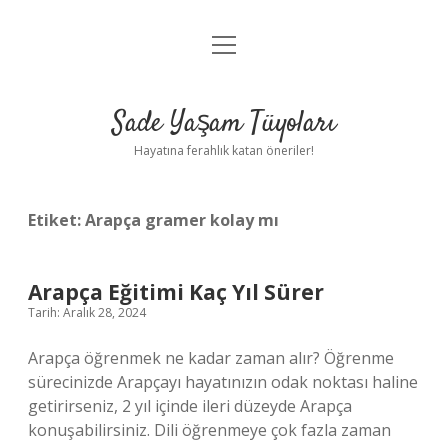
menüyü
Anasayfa
aç
Gizlilik Politikası
Sade Yaşam Tüyoları
Yasal Uyarı
Hayatına ferahlık katan öneriler!
Hakkımızda
Etiket:
Arapça gramer kolay mı
Arapça Eğitimi Kaç Yıl Sürer
Tarih: Aralık 28, 2024
Arapça öğrenmek ne kadar zaman alır? Öğrenme
sürecinizde Arapçayı hayatınızın odak noktası haline
getirirseniz, 2 yıl içinde ileri düzeyde Arapça
konuşabilirsiniz. Dili öğrenmeye çok fazla zaman