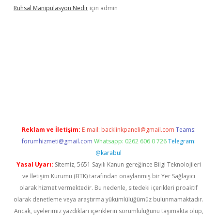
Ruhsal Manipülasyon Nedir
için
admin
ellacasino giriş
vdcasino bahis sitesi
betexper.xyz
betci güncel
Reklam ve İletişim:
E-mail:
backlinkpaneli@gmail.com
Teams:
forumhizmeti@gmail.com
Whatsapp: 0262 606 0 726
Telegram:
@karabul
Yasal Uyarı:
Sitemiz, 5651 Sayılı Kanun gereğince Bilgi Teknolojileri
ve İletişim Kurumu (BTK) tarafından onaylanmış bir Yer Sağlayıcı
olarak hizmet vermektedir. Bu nedenle, sitedeki içerikleri proaktif
olarak denetleme veya araştırma yükümlülüğümüz bulunmamaktadır.
Ancak, üyelerimiz yazdıkları içeriklerin sorumluluğunu taşımakta olup,