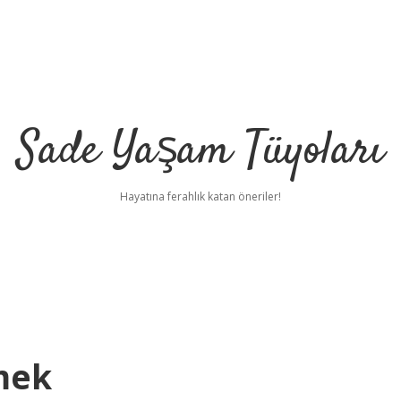
Sade Yaşam Tüyoları
Hayatına ferahlık katan öneriler!
mek