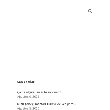
Sidebar
Son Yazılar
ilbet mobil giriş
pia
Çanta ölçüleri nasıl hesaplanır ?
Ağustos 9, 2026
Kuzu göbeği mantarı Türkiye’de yetişir mi ?
Ağustos 8, 2026