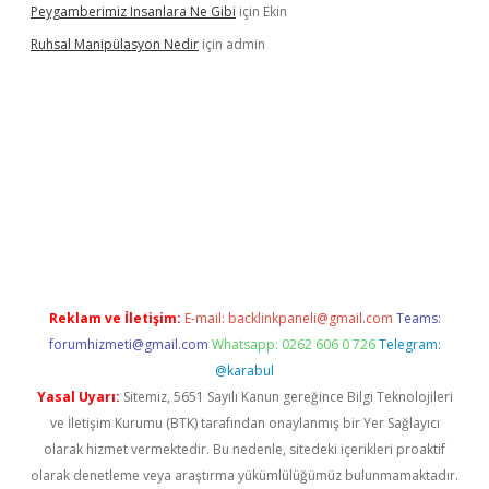
Peygamberimiz Insanlara Ne Gibi
için
Ekin
Ruhsal Manipülasyon Nedir
için
admin
ellacasino giriş
vdcasino bahis sitesi
betexper.xyz
betci güncel
Reklam ve İletişim:
E-mail:
backlinkpaneli@gmail.com
Teams:
forumhizmeti@gmail.com
Whatsapp: 0262 606 0 726
Telegram:
@karabul
Yasal Uyarı:
Sitemiz, 5651 Sayılı Kanun gereğince Bilgi Teknolojileri
ve İletişim Kurumu (BTK) tarafından onaylanmış bir Yer Sağlayıcı
olarak hizmet vermektedir. Bu nedenle, sitedeki içerikleri proaktif
olarak denetleme veya araştırma yükümlülüğümüz bulunmamaktadır.