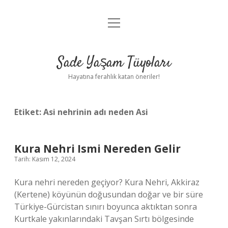
menüyü
Anasayfa
aç
Gizlilik Politikası
Sade Yaşam Tüyoları
Yasal Uyarı
Hayatına ferahlık katan öneriler!
Hakkımızda
Etiket:
Asi nehrinin adı neden Asi
Kura Nehri Ismi Nereden Gelir
Tarih: Kasım 12, 2024
Kura nehri nereden geçiyor? Kura Nehri, Akkiraz
(Kertene) köyünün doğusundan doğar ve bir süre
Türkiye-Gürcistan sınırı boyunca aktıktan sonra
Kurtkale yakınlarındaki Tavşan Sırtı bölgesinde