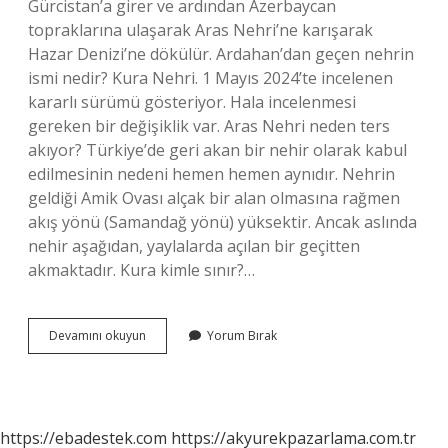
Gürcistan’a girer ve ardından Azerbaycan
topraklarına ulaşarak Aras Nehri’ne karışarak
Hazar Denizi’ne dökülür. Ardahan’dan geçen nehrin
ismi nedir? Kura Nehri. 1 Mayıs 2024’te incelenen
kararlı sürümü gösteriyor. Hala incelenmesi
gereken bir değişiklik var. Aras Nehri neden ters
akıyor? Türkiye’de geri akan bir nehir olarak kabul
edilmesinin nedeni hemen hemen aynıdır. Nehrin
geldiği Amik Ovası alçak bir alan olmasına rağmen
akış yönü (Samandağ yönü) yüksektir. Ancak aslında
nehir aşağıdan, yaylalarda açılan bir geçitten
akmaktadır. Kura kimle sınır?…
Kura
Devamını okuyun
Yorum Bırak
Nehri
Ismi
Nereden
Gelir
https://ebadestek.com
https://akyurekpazarlama.com.tr