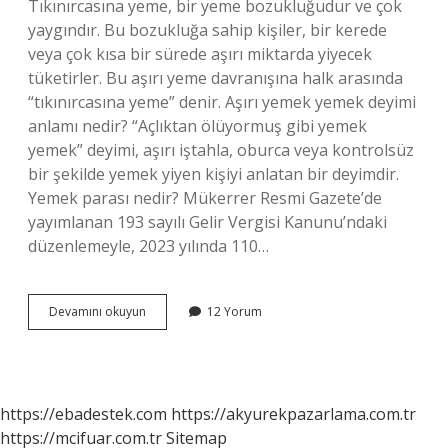
Tıkınırcasına yeme, bir yeme bozukluğudur ve çok
yaygındır. Bu bozukluğa sahip kişiler, bir kerede
veya çok kısa bir sürede aşırı miktarda yiyecek
tüketirler. Bu aşırı yeme davranışına halk arasında
“tıkınırcasına yeme” denir. Aşırı yemek yemek deyimi
anlamı nedir? “Açlıktan ölüyormuş gibi yemek
yemek” deyimi, aşırı iştahla, oburca veya kontrolsüz
bir şekilde yemek yiyen kişiyi anlatan bir deyimdir.
Yemek parası nedir? Mükerrer Resmi Gazete’de
yayımlanan 193 sayılı Gelir Vergisi Kanunu’ndaki
düzenlemeyle, 2023 yılında 110…
Parayı
Devamını okuyun
12 Yorum
Yemek
Ne
Demek
https://ebadestek.com
https://akyurekpazarlama.com.tr
https://mcifuar.com.tr
Sitemap