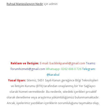
Ruhsal Manipülasyon Nedir
için
admin
bellacasino giriş
vdcasino bahis sitesi
betexper.xyz
betci günce
Reklam ve İletişim:
E-mail:
backlinkpaneli@gmail.com
Teams:
forumhizmeti@gmail.com
Whatsapp: 0262 606 0 726
Telegram:
@karabul
Yasal Uyarı:
Sitemiz, 5651 Sayılı Kanun gereğince Bilgi Teknolojileri
ve İletişim Kurumu (BTK) tarafından onaylanmış bir Yer Sağlayıcı
olarak hizmet vermektedir. Bu nedenle, sitedeki içerikleri proaktif
olarak denetleme veya araştırma yükümlülüğümüz bulunmamaktadır.
Ancak, üyelerimiz yazdıkları içeriklerin sorumluluğunu taşımakta olup,