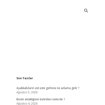
Sidebar
Son Yazılar
ilbet mobil giriş
piabellaca
Ayakkabıların üst üste gelmesi ne anlama gelir ?
Ağustos 5, 2026
Biotin eksikliğinin belirtileri nelerdir ?
Ağustos 4, 2026