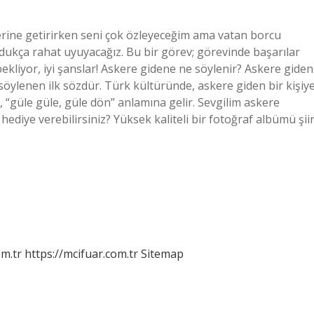
yerine getirirken seni çok özleyeceğim ama vatan borcu
ldukça rahat uyuyacağız. Bu bir görev; görevinde başarılar
ekliyor, iyi şanslar! Askere gidene ne söylenir? Askere giden
 söylenen ilk sözdür. Türk kültüründe, askere giden bir kişiye
“güle güle, güle dön” anlamına gelir. Sevgilim askere
ediye verebilirsiniz? Yüksek kaliteli bir fotoğraf albümü şii
m.tr
https://mcifuar.com.tr
Sitemap