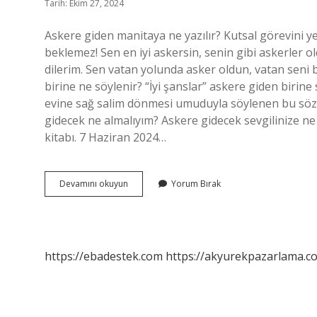
Tarih: Ekim 27, 2024
Askere giden manitaya ne yazılır? Kutsal görevini 
beklemez! Sen en iyi askersin, senin gibi askerler o
dilerim. Sen vatan yolunda asker oldun, vatan seni b
birine ne söylenir? “İyi şanslar” askere giden birine
evine sağ salim dönmesi umuduyla söylenen bu söz, 
gidecek ne almalıyım? Askere gidecek sevgilinize ne h
kitabı. 7 Haziran 2024…
Sevgilisi
Devamını okuyun
Yorum Bırak
Askerde
Olanlara
Ne
Denir
https://ebadestek.com
https://akyurekpazarlama.co