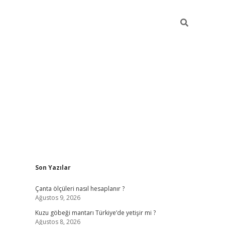
Sidebar
Son Yazılar
ilbet mobil giriş
piabellacasin
Çanta ölçüleri nasıl hesaplanır ?
Ağustos 9, 2026
Kuzu göbeği mantarı Türkiye’de yetişir mi ?
Ağustos 8, 2026