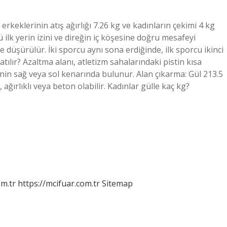
rkeklerinin atış ağırlığı 7.26 kg ve kadınların çekimi 4 kg
ü ilk yerin izini ve direğin iç köşesine doğru mesafeyi
 düşürülür. İki sporcu aynı sona erdiğinde, ilk sporcu ikinci
atılır? Azaltma alanı, atletizm sahalarındaki pistin kısa
nin sağ veya sol kenarında bulunur. Alan çıkarma: Gül 213.5
 ağırlıklı veya beton olabilir. Kadınlar gülle kaç kg?
m.tr
https://mcifuar.com.tr
Sitemap