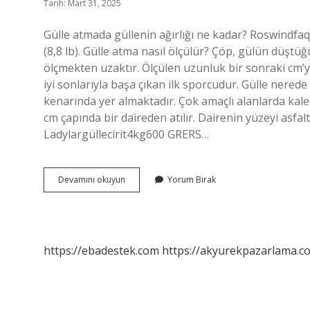
Tarih: Mart 31, 2025
Gülle atmada güllenin ağırlığı ne kadar? Roswindfaq e
(8,8 lb). Gülle atma nasıl ölçülür? Çöp, gülün düştüğ
ölçmekten uzaktır. Ölçülen uzunluk bir sonraki cm’ye
iyi sonlarıyla başa çıkan ilk sporcudur. Gülle nerede 
kenarında yer almaktadır. Çok amaçlı alanlarda kale
cm çapında bir daireden atılır. Dairenin yüzeyi asfalt,
Ladylargüllecirit4kg600 GRERS…
Tanya
Devamını okuyun
Yorum Bırak
Kürtçe
Mi
https://ebadestek.com
https://akyurekpazarlama.co