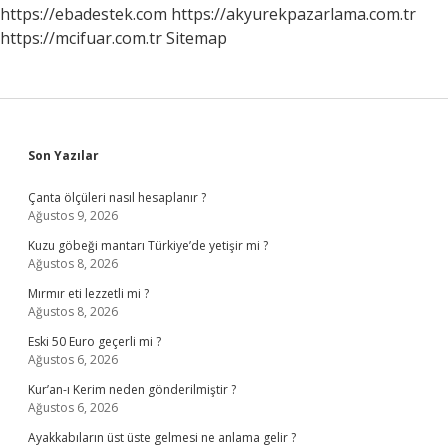
Neden
https://ebadestek.com
https://akyurekpazarlama.com.tr
Yasakladı
https://mcifuar.com.tr
Sitemap
Sidebar
Son Yazılar
Çanta ölçüleri nasıl hesaplanır ?
Ağustos 9, 2026
Kuzu göbeği mantarı Türkiye’de yetişir mi ?
Ağustos 8, 2026
Mırmır eti lezzetli mi ?
Ağustos 8, 2026
Eski 50 Euro geçerli mi ?
Ağustos 6, 2026
Kur’an-ı Kerim neden gönderilmiştir ?
Ağustos 6, 2026
Ayakkabıların üst üste gelmesi ne anlama gelir ?