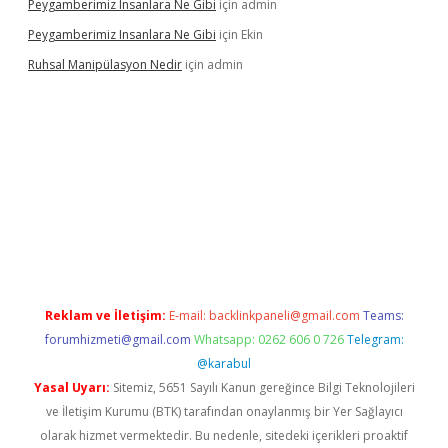
Peygamberimiz Insanlara Ne Gibi
için
admin
Peygamberimiz Insanlara Ne Gibi
için
Ekin
Ruhsal Manipülasyon Nedir
için
admin
ş
piabellacasino giriş
vdcasino bahis sitesi
betexper.xyz
betci g
Reklam ve İletişim:
E-mail:
backlinkpaneli@gmail.com
Teams:
forumhizmeti@gmail.com
Whatsapp: 0262 606 0 726
Telegram:
@karabul
Yasal Uyarı:
Sitemiz, 5651 Sayılı Kanun gereğince Bilgi Teknolojileri
ve İletişim Kurumu (BTK) tarafından onaylanmış bir Yer Sağlayıcı
olarak hizmet vermektedir. Bu nedenle, sitedeki içerikleri proaktif