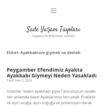
menüyü
Anasayfa
aç
Gizlilik Politikası
Sade Yaşam Tüyoları
Yasal Uyarı
Hayatına ferahlık katan öneriler!
Hakkımızda
Etiket:
Ayakkabısını giymek ne demek
Peygamber Efendimiz Ayakta
Ayakkabı Giymeyi Neden Yasakladı
Tarih: Ekim 2, 2024
Insanlar neden ayakkabı giyer? Sorunuzun cevabı
her anlamda basit: Ayaklarımızı korumak. Pratiktir
ve aşırı sıcağa, aşırı soğuğa ve potansiyel olarak