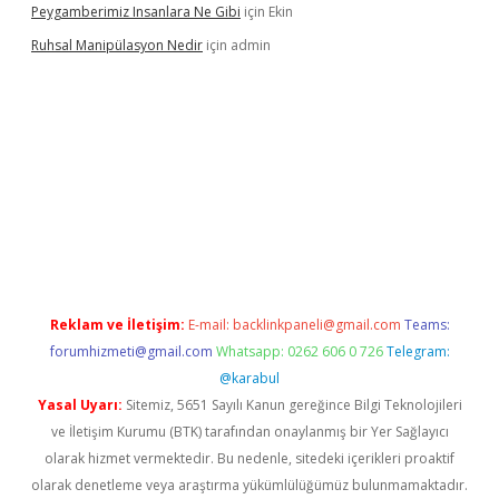
Peygamberimiz Insanlara Ne Gibi
için
Ekin
Ruhsal Manipülasyon Nedir
için
admin
bellacasino giriş
vdcasino bahis sitesi
betexper.xyz
betci günce
Reklam ve İletişim:
E-mail:
backlinkpaneli@gmail.com
Teams:
forumhizmeti@gmail.com
Whatsapp: 0262 606 0 726
Telegram:
@karabul
Yasal Uyarı:
Sitemiz, 5651 Sayılı Kanun gereğince Bilgi Teknolojileri
ve İletişim Kurumu (BTK) tarafından onaylanmış bir Yer Sağlayıcı
olarak hizmet vermektedir. Bu nedenle, sitedeki içerikleri proaktif
olarak denetleme veya araştırma yükümlülüğümüz bulunmamaktadır.