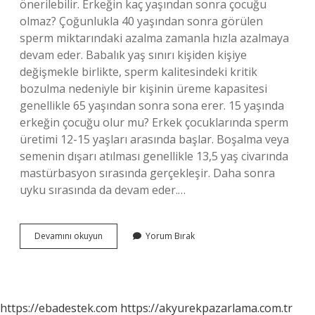
önerilebilir. Erkeğin kaç yaşından sonra çocuğu
olmaz? Çoğunlukla 40 yaşından sonra görülen
sperm miktarındaki azalma zamanla hızla azalmaya
devam eder. Babalık yaş sınırı kişiden kişiye
değişmekle birlikte, sperm kalitesindeki kritik
bozulma nedeniyle bir kişinin üreme kapasitesi
genellikle 65 yaşından sonra sona erer. 15 yaşında
erkeğin çocuğu olur mu? Erkek çocuklarında sperm
üretimi 12-15 yaşları arasında başlar. Boşalma veya
semenin dışarı atılması genellikle 13,5 yaş civarında
mastürbasyon sırasında gerçekleşir. Daha sonra
uyku sırasında da devam eder.…
En
Devamını okuyun
Yorum Bırak
Kaliteli
Sperm
Kaç
Yaşında
Olur
https://ebadestek.com
https://akyurekpazarlama.com.tr