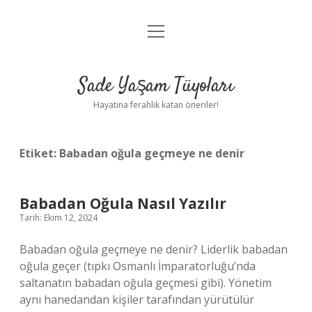
menüyü
Anasayfa
aç
Gizlilik Politikası
Sade Yaşam Tüyoları
Yasal Uyarı
Hayatına ferahlık katan öneriler!
Hakkımızda
Etiket:
Babadan oğula geçmeye ne denir
Babadan Oğula Nasıl Yazılır
Tarih: Ekim 12, 2024
Babadan oğula geçmeye ne denir? Liderlik babadan
oğula geçer (tıpkı Osmanlı İmparatorluğu’nda
saltanatın babadan oğula geçmesi gibi). Yönetim
aynı hanedandan kişiler tarafından yürütülür