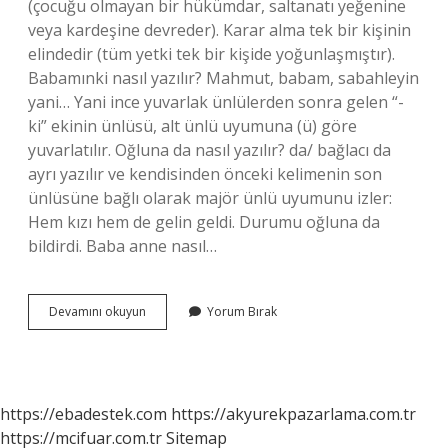
(çocuğu olmayan bir hükümdar, saltanatı yeğenine
veya kardeşine devreder). Karar alma tek bir kişinin
elindedir (tüm yetki tek bir kişide yoğunlaşmıştır).
Babamınki nasıl yazılır? Mahmut, babam, sabahleyin
yani… Yani ince yuvarlak ünlülerden sonra gelen “-
ki” ekinin ünlüsü, alt ünlü uyumuna (ü) göre
yuvarlatılır. Oğluna da nasıl yazılır? da/ bağlacı da
ayrı yazılır ve kendisinden önceki kelimenin son
ünlüsüne bağlı olarak majör ünlü uyumunu izler:
Hem kızı hem de gelin geldi. Durumu oğluna da
bildirdi. Baba anne nasıl…
Babadan
Devamını okuyun
Yorum Bırak
Oğula
Nasıl
Yazılır
https://ebadestek.com
https://akyurekpazarlama.com.tr
https://mcifuar.com.tr
Sitemap