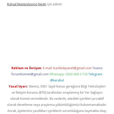
Ruhsal Manipülasyon Nedir
için
admin
ellacasino giriş
vdcasino bahis sitesi
betexper.xyz
betci güncel
Reklam ve İletişim:
E-mail:
backlinkpaneli@gmail.com
Teams:
forumhizmeti@gmail.com
Whatsapp: 0262 606 0 726
Telegram:
@karabul
Yasal Uyarı:
Sitemiz, 5651 Sayılı Kanun gereğince Bilgi Teknolojileri
ve İletişim Kurumu (BTK) tarafından onaylanmış bir Yer Sağlayıcı
olarak hizmet vermektedir. Bu nedenle, sitedeki içerikleri proaktif
olarak denetleme veya araştırma yükümlülüğümüz bulunmamaktadır.
Ancak, üyelerimiz yazdıkları içeriklerin sorumluluğunu taşımakta olup,