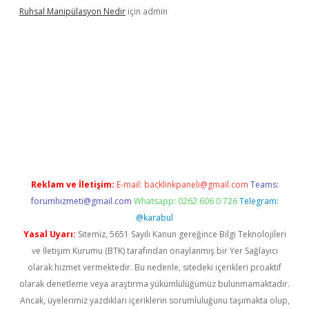
Ruhsal Manipülasyon Nedir
için
admin
ellacasino giriş
vdcasino bahis sitesi
betexper.xyz
betci güncel
Reklam ve İletişim:
E-mail:
backlinkpaneli@gmail.com
Teams:
forumhizmeti@gmail.com
Whatsapp: 0262 606 0 726
Telegram:
@karabul
Yasal Uyarı:
Sitemiz, 5651 Sayılı Kanun gereğince Bilgi Teknolojileri
ve İletişim Kurumu (BTK) tarafından onaylanmış bir Yer Sağlayıcı
olarak hizmet vermektedir. Bu nedenle, sitedeki içerikleri proaktif
olarak denetleme veya araştırma yükümlülüğümüz bulunmamaktadır.
Ancak, üyelerimiz yazdıkları içeriklerin sorumluluğunu taşımakta olup,