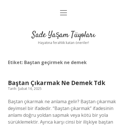
menüyü
Anasayfa
aç
Gizlilik Politikası
Sade Yaşam Tüyoları
Yasal Uyarı
Hayatına ferahlık katan öneriler!
Hakkımızda
Etiket:
Baştan geçirmek ne demek
Baştan Çıkarmak Ne Demek Tdk
Tarih: Şubat 16, 2025
Baştan çıkarmak ne anlama gelir? Baştan çıkarmak
deyimsel bir ifadedir. “Baştan çıkarmak” ifadesinin
anlamı doğru yoldan sapmak veya kötü bir yola
sürüklemektir. Ayrıca karşı cinsi bir ilişkiye baştan