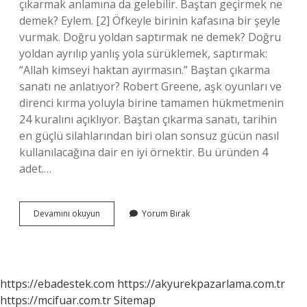
çıkarmak anlamına da gelebilir. Baştan geçirmek ne
demek? Eylem. [2] Öfkeyle birinin kafasına bir şeyle
vurmak. Doğru yoldan saptırmak ne demek? Doğru
yoldan ayrılıp yanlış yola sürüklemek, saptırmak:
“Allah kimseyi haktan ayırmasın.” Baştan çıkarma
sanatı ne anlatıyor? Robert Greene, aşk oyunları ve
direnci kırma yoluyla birine tamamen hükmetmenin
24 kuralını açıklıyor. Baştan çıkarma sanatı, tarihin
en güçlü silahlarından biri olan sonsuz gücün nasıl
kullanılacağına dair en iyi örnektir. Bu üründen 4
adet.…
Baştan
Devamını okuyun
Yorum Bırak
Çıkarmak
Ne
Demek
Tdk
https://ebadestek.com
https://akyurekpazarlama.com.tr
https://mcifuar.com.tr
Sitemap