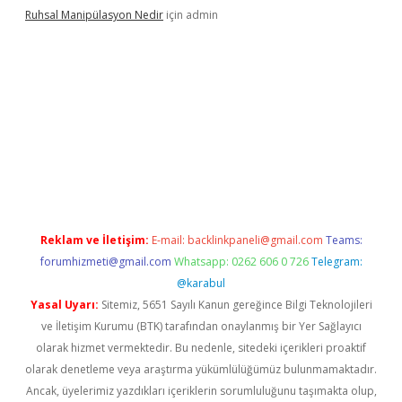
Ruhsal Manipülasyon Nedir
için
admin
bellacasino giriş
vdcasino bahis sitesi
betexper.xyz
betci günce
Reklam ve İletişim:
E-mail:
backlinkpaneli@gmail.com
Teams:
forumhizmeti@gmail.com
Whatsapp: 0262 606 0 726
Telegram:
@karabul
Yasal Uyarı:
Sitemiz, 5651 Sayılı Kanun gereğince Bilgi Teknolojileri
ve İletişim Kurumu (BTK) tarafından onaylanmış bir Yer Sağlayıcı
olarak hizmet vermektedir. Bu nedenle, sitedeki içerikleri proaktif
olarak denetleme veya araştırma yükümlülüğümüz bulunmamaktadır.
Ancak, üyelerimiz yazdıkları içeriklerin sorumluluğunu taşımakta olup,