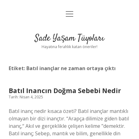
menüyü
Anasayfa
aç
Gizlilik Politikası
Sade Yaşam Tüyoları
Yasal Uyarı
Hayatına ferahlık katan öneriler!
Hakkımızda
Etiket:
Batıl inançlar ne zaman ortaya çıktı
Batıl Inancın Doğma Sebebi Nedir
Tarih: Nisan 4, 2025
Batıl inanç nedir kısaca özeti? Batıl inançlar mantıklı
olmayan bir dizi inançtır. “Arapça dilimize giden batıl
inanç,“ Akıl ve gerçeklikle çelişen kelime ”demektir.
Batıl inanç; Sebep, mantık ve bilim, genellikle din