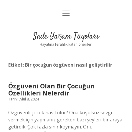
menüyü
Anasayfa
aç
Gizlilik Politikası
Sade Yaşam Tüyoları
Yasal Uyarı
Hayatına ferahlık katan öneriler!
Hakkımızda
Etiket:
Bir çocuğun özgüveni nasıl geliştirilir
Özgüveni Olan Bir Çocuğun
Özellikleri Nelerdir
Tarih: Eylül 8, 2024
Özgüvenli çocuk nasıl olur? Ona koşulsuz sevgi
vermek için yapmanız gereken bazı şeyleri bir araya
getirdik. Çok fazla sınır koymayın. Onu