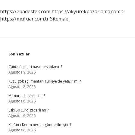
Özellikleri
Nelerdir
https://ebadestek.com
https://akyurekpazarlama.com.tr
https://mcifuar.com.tr
Sitemap
Sidebar
Son Yazılar
Çanta ölçüleri nasıl hesaplanır ?
Ağustos 9, 2026
Kuzu göbeği mantarı Türkiye’de yetişir mi ?
Ağustos 8, 2026
Mırmır eti lezzetli mi ?
Ağustos 8, 2026
Eski 50 Euro geçerli mi ?
Ağustos 6, 2026
Kur’an-ı Kerim neden gönderilmiştir ?
Ağustos 6, 2026