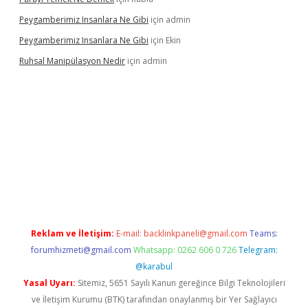
Peygamberimiz Insanlara Ne Gibi
için
admin
Peygamberimiz Insanlara Ne Gibi
için
Ekin
Ruhsal Manipülasyon Nedir
için
admin
ellacasino giriş
vdcasino bahis sitesi
betexper.xyz
betci güncel
Reklam ve İletişim:
E-mail:
backlinkpaneli@gmail.com
Teams:
forumhizmeti@gmail.com
Whatsapp: 0262 606 0 726
Telegram:
@karabul
Yasal Uyarı:
Sitemiz, 5651 Sayılı Kanun gereğince Bilgi Teknolojileri
ve İletişim Kurumu (BTK) tarafından onaylanmış bir Yer Sağlayıcı