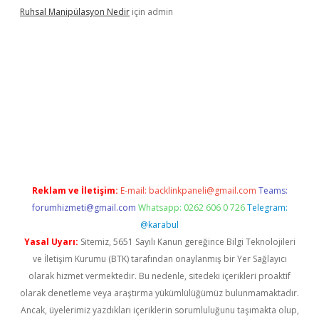
Ruhsal Manipülasyon Nedir
için
admin
bellacasino giriş
vdcasino bahis sitesi
betexper.xyz
betci günce
Reklam ve İletişim:
E-mail:
backlinkpaneli@gmail.com
Teams:
forumhizmeti@gmail.com
Whatsapp: 0262 606 0 726
Telegram:
@karabul
Yasal Uyarı:
Sitemiz, 5651 Sayılı Kanun gereğince Bilgi Teknolojileri
ve İletişim Kurumu (BTK) tarafından onaylanmış bir Yer Sağlayıcı
olarak hizmet vermektedir. Bu nedenle, sitedeki içerikleri proaktif
olarak denetleme veya araştırma yükümlülüğümüz bulunmamaktadır.
Ancak, üyelerimiz yazdıkları içeriklerin sorumluluğunu taşımakta olup,