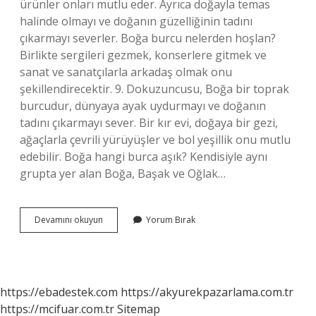
ürünler onları mutlu eder. Ayrıca doğayla temas
halinde olmayı ve doğanın güzelliğinin tadını
çıkarmayı severler. Boğa burcu nelerden hoşlan?
Birlikte sergileri gezmek, konserlere gitmek ve
sanat ve sanatçılarla arkadaş olmak onu
şekillendirecektir. 9. Dokuzuncusu, Boğa bir toprak
burcudur, dünyaya ayak uydurmayı ve doğanın
tadını çıkarmayı sever. Bir kır evi, doğaya bir gezi,
ağaçlarla çevrili yürüyüşler ve bol yeşillik onu mutlu
edebilir. Boğa hangi burca aşık? Kendisiyle aynı
grupta yer alan Boğa, Başak ve Oğlak…
Boğa
Devamını okuyun
Yorum Bırak
Burcunun
En
Çok
Sevdiği
Şey
https://ebadestek.com
https://akyurekpazarlama.com.tr
Nedir
https://mcifuar.com.tr
Sitemap