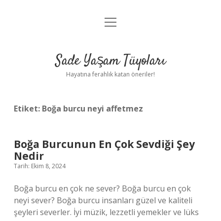
menüyü
Anasayfa
aç
Gizlilik Politikası
Sade Yaşam Tüyoları
Yasal Uyarı
Hayatına ferahlık katan öneriler!
Hakkımızda
Etiket:
Boğa burcu neyi affetmez
Boğa Burcunun En Çok Sevdiği Şey
Nedir
Tarih: Ekim 8, 2024
Boğa burcu en çok ne sever? Boğa burcu en çok
neyi sever? Boğa burcu insanları güzel ve kaliteli
şeyleri severler. İyi müzik, lezzetli yemekler ve lüks