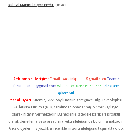
Ruhsal Manipülasyon Nedir
için
admin
bellacasino giriş
vdcasino bahis sitesi
betexper.xyz
betci günce
Reklam ve İletişim:
E-mail:
backlinkpaneli@gmail.com
Teams:
forumhizmeti@gmail.com
Whatsapp: 0262 606 0 726
Telegram:
@karabul
Yasal Uyarı:
Sitemiz, 5651 Sayılı Kanun gereğince Bilgi Teknolojileri
ve İletişim Kurumu (BTK) tarafından onaylanmış bir Yer Sağlayıcı
olarak hizmet vermektedir. Bu nedenle, sitedeki içerikleri proaktif
olarak denetleme veya araştırma yükümlülüğümüz bulunmamaktadır.
Ancak, üyelerimiz yazdıkları içeriklerin sorumluluğunu taşımakta olup,