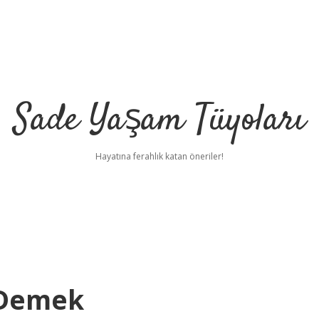
Sade Yaşam Tüyoları
Hayatına ferahlık katan öneriler!
 Demek