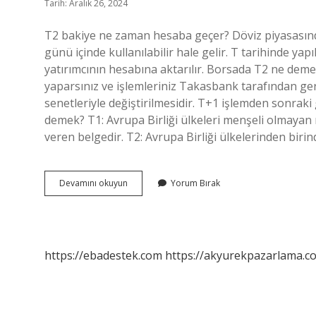
Tarih: Aralık 26, 2024
T2 bakiye ne zaman hesaba geçer? Döviz piyasasında
günü içinde kullanılabilir hale gelir. T tarihinde y
yatırımcının hesabına aktarılır. Borsada T2 ne deme
yaparsınız ve işlemleriniz Takasbank tarafından gerç
senetleriyle değiştirilmesidir. T+1 işlemden sonrak
demek? T1: Avrupa Birliği ülkeleri menşeli olmayan 
veren belgedir. T2: Avrupa Birliği ülkelerinden biri
Borsa
Devamını okuyun
Yorum Bırak
Hesabı
T2
Ne
Demek
https://ebadestek.com
https://akyurekpazarlama.co