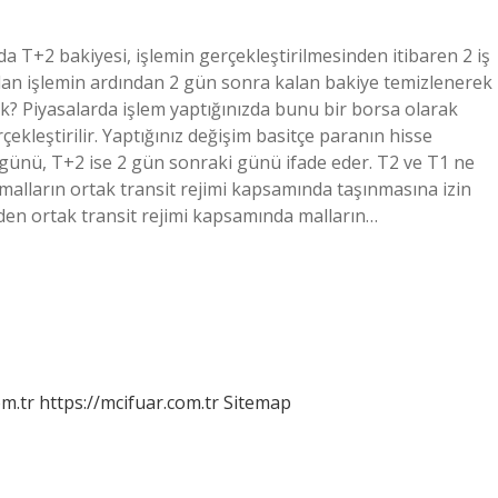
 T+2 bakiyesi, işlemin gerçekleştirilmesinden itibaren 2 iş
apılan işlemin ardından 2 gün sonra kalan bakiye temizlenerek
k? Piyasalarda işlem yaptığınızda bunu bir borsa olarak
ekleştirilir. Yaptığınız değişim basitçe paranın hisse
i günü, T+2 ise 2 gün sonraki günü ifade eder. T2 ve T1 ne
malların ortak transit rejimi kapsamında taşınmasına izin
nden ortak transit rejimi kapsamında malların…
m.tr
https://mcifuar.com.tr
Sitemap