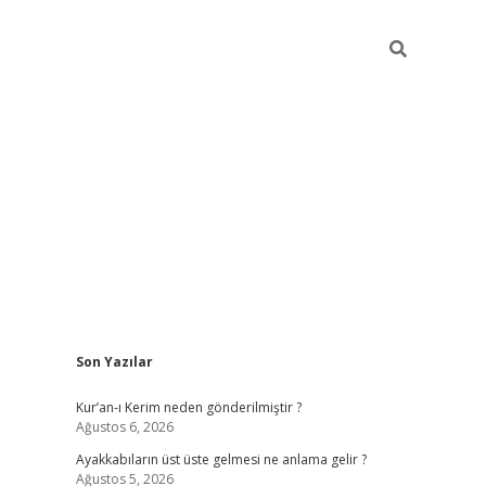
Sidebar
Son Yazılar
ilbet mobil giriş
piabellacasi
Kur’an-ı Kerim neden gönderilmiştir ?
Ağustos 6, 2026
Ayakkabıların üst üste gelmesi ne anlama gelir ?
Ağustos 5, 2026