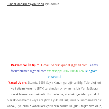
Ruhsal Manipülasyon Nedir
için
admin
ellacasino giriş
vdcasino bahis sitesi
betexper.xyz
betci güncel
Reklam ve İletişim:
E-mail:
backlinkpaneli@gmail.com
Teams:
forumhizmeti@gmail.com
Whatsapp: 0262 606 0 726
Telegram:
@karabul
Yasal Uyarı:
Sitemiz, 5651 Sayılı Kanun gereğince Bilgi Teknolojileri
ve İletişim Kurumu (BTK) tarafından onaylanmış bir Yer Sağlayıcı
olarak hizmet vermektedir. Bu nedenle, sitedeki içerikleri proaktif
olarak denetleme veya araştırma yükümlülüğümüz bulunmamaktadır.
Ancak, üyelerimiz yazdıkları içeriklerin sorumluluğunu taşımakta olup,