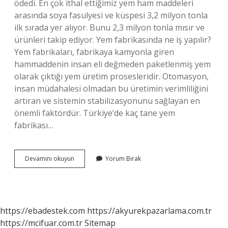
ödedi. En çok ithal ettiğimiz yem ham maddeleri
arasında soya fasulyesi ve küspesi 3,2 milyon tonla
ilk sırada yer alıyor. Bunu 2,3 ​​milyon tonla mısır ve
ürünleri takip ediyor. Yem fabrikasında ne iş yapılır?
Yem fabrikaları, fabrikaya kamyonla giren
hammaddenin insan eli değmeden paketlenmiş yem
olarak çıktığı yem üretim prosesleridir. Otomasyon,
insan müdahalesi olmadan bu üretimin verimliliğini
artıran ve sistemin stabilizasyonunu sağlayan en
önemli faktördür. Türkiye’de kaç tane yem
fabrikası…
Kaç
Devamını okuyun
Yorum Bırak
Tane
Yem
Fabrikası
Var
https://ebadestek.com
https://akyurekpazarlama.com.tr
https://mcifuar.com.tr
Sitemap