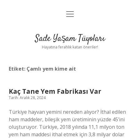
menüyü
Anasayfa
aç
Gizlilik Politikası
Sade Yaşam Tüyoları
Yasal Uyarı
Hayatına ferahlık katan öneriler!
Hakkımızda
Etiket:
Çamlı yem kime ait
Kaç Tane Yem Fabrikası Var
Tarih: Aralık 28, 2024
Türkiye hayvan yemini nereden alıyor? İthal edilen
ham maddeler, bileşik yem üretiminin yüzde 45’ini
oluşturuyor. Türkiye, 2018 yılında 11,1 milyon ton
yem ham maddesi ithal etmek için 3,8 milyar dolar