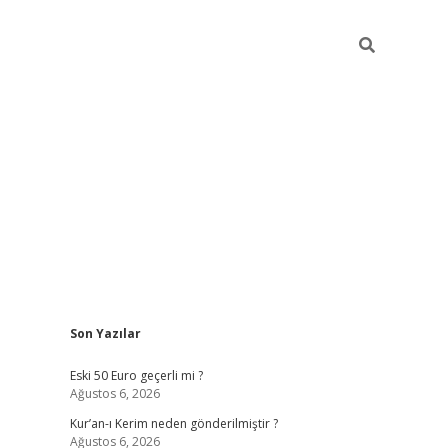
Sidebar
Son Yazılar
ilbet mobil giriş
piabellacasin
Eski 50 Euro geçerli mi ?
Ağustos 6, 2026
Kur’an-ı Kerim neden gönderilmiştir ?
Ağustos 6, 2026