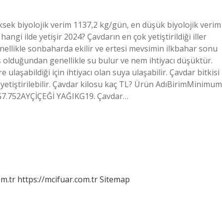
ksek biyolojik verim 1137,2 kg/gün, en düşük biyolojik verim
angi ilde yetişir 2024? Çavdarın en çok yetiştirildiği iller
enellikle sonbaharda ekilir ve ertesi mevsimin ilkbahar sonu
iş olduğundan genellikle su bulur ve nem ihtiyacı düşüktür.
 ulaşabildiği için ihtiyacı olan suya ulaşabilir. Çavdar bitkisi
etiştirilebilir. Çavdar kilosu kaç TL? Ürün AdıBirimMinimum
7.752AYÇİÇEĞİ YAĞIKG19. Çavdar…
m.tr
https://mcifuar.com.tr
Sitemap