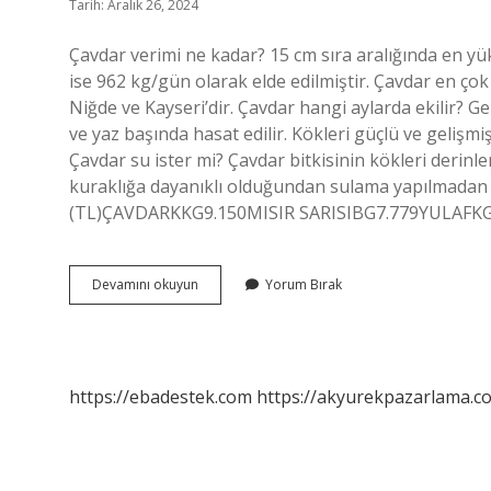
Tarih: Aralık 26, 2024
Çavdar verimi ne kadar? 15 cm sıra aralığında en yü
ise 962 kg/gün olarak elde edilmiştir. Çavdar en çok h
Niğde ve Kayseri’dir. Çavdar hangi aylarda ekilir? G
ve yaz başında hasat edilir. Kökleri güçlü ve gelişm
Çavdar su ister mi? Çavdar bitkisinin kökleri derinlere
kuraklığa dayanıklı olduğundan sulama yapılmadan y
(TL)ÇAVDARKKG9.150MISIR SARISIBG7.779YULAFKG
Çavdar
Devamını okuyun
Yorum Bırak
Dekarda
Kaç
Kilo
Verir
https://ebadestek.com
https://akyurekpazarlama.co