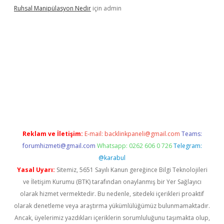
Ruhsal Manipülasyon Nedir
için
admin
bellacasino giriş
vdcasino bahis sitesi
betexper.xyz
betci günce
Reklam ve İletişim:
E-mail:
backlinkpaneli@gmail.com
Teams:
forumhizmeti@gmail.com
Whatsapp: 0262 606 0 726
Telegram:
@karabul
Yasal Uyarı:
Sitemiz, 5651 Sayılı Kanun gereğince Bilgi Teknolojileri
ve İletişim Kurumu (BTK) tarafından onaylanmış bir Yer Sağlayıcı
olarak hizmet vermektedir. Bu nedenle, sitedeki içerikleri proaktif
olarak denetleme veya araştırma yükümlülüğümüz bulunmamaktadır.
Ancak, üyelerimiz yazdıkları içeriklerin sorumluluğunu taşımakta olup,