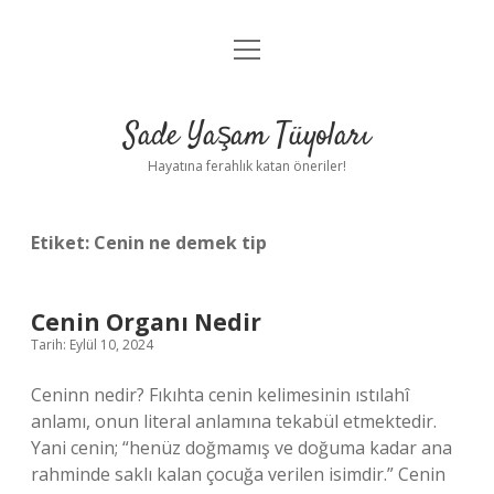
menüyü
Anasayfa
aç
Gizlilik Politikası
Sade Yaşam Tüyoları
Yasal Uyarı
Hayatına ferahlık katan öneriler!
Hakkımızda
Etiket:
Cenin ne demek tip
Cenin Organı Nedir
Tarih: Eylül 10, 2024
Ceninn nedir? Fıkıhta cenin kelimesinin ıstılahî
anlamı, onun literal anlamına tekabül etmektedir.
Yani cenin; “henüz doğmamış ve doğuma kadar ana
rahminde saklı kalan çocuğa verilen isimdir.” Cenin