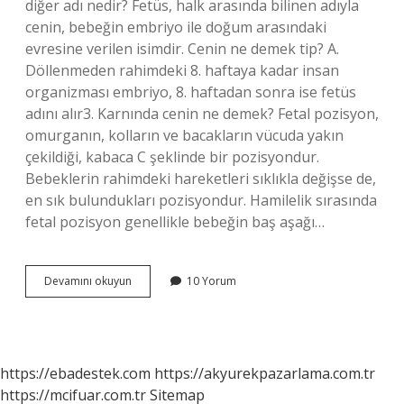
diğer adı nedir? Fetüs, halk arasında bilinen adıyla
cenin, bebeğin embriyo ile doğum arasındaki
evresine verilen isimdir. Cenin ne demek tip? A.
Döllenmeden rahimdeki 8. haftaya kadar insan
organizması embriyo, 8. haftadan sonra ise fetüs
adını alır3. Karnında cenin ne demek? Fetal pozisyon,
omurganın, kolların ve bacakların vücuda yakın
çekildiği, kabaca C şeklinde bir pozisyondur.
Bebeklerin rahimdeki hareketleri sıklıkla değişse de,
en sık bulundukları pozisyondur. Hamilelik sırasında
fetal pozisyon genellikle bebeğin baş aşağı…
Cenin
Devamını okuyun
10 Yorum
Organı
Nedir
https://ebadestek.com
https://akyurekpazarlama.com.tr
https://mcifuar.com.tr
Sitemap