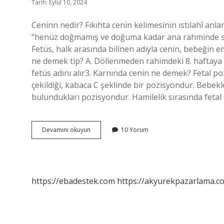
Tarih: Eylül 10, 2024
Ceninn nedir? Fıkıhta cenin kelimesinin ıstılahî anla
“henüz doğmamış ve doğuma kadar ana rahminde saklı
Fetüs, halk arasında bilinen adıyla cenin, bebeğin e
ne demek tip? A. Döllenmeden rahimdeki 8. haftaya
fetüs adını alır3. Karnında cenin ne demek? Fetal p
çekildiği, kabaca C şeklinde bir pozisyondur. Bebekle
bulundukları pozisyondur. Hamilelik sırasında fetal
Cenin
Devamını okuyun
10 Yorum
Organı
Nedir
https://ebadestek.com
https://akyurekpazarlama.co