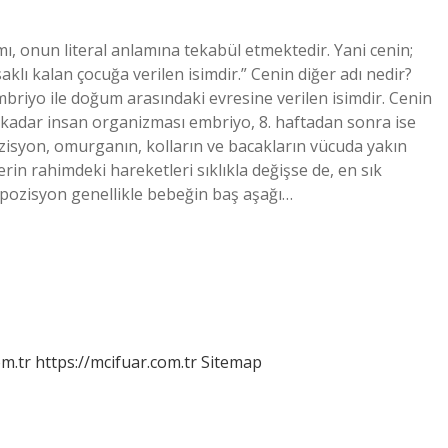
mı, onun literal anlamına tekabül etmektedir. Yani cenin;
 kalan çocuğa verilen isimdir.” Cenin diğer adı nedir?
mbriyo ile doğum arasındaki evresine verilen isimdir. Cenin
 kadar insan organizması embriyo, 8. haftadan sonra ise
ozisyon, omurganın, kolların ve bacakların vücuda yakın
rin rahimdeki hareketleri sıklıkla değişse de, en sık
 pozisyon genellikle bebeğin baş aşağı…
m.tr
https://mcifuar.com.tr
Sitemap