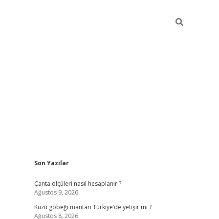
Sidebar
Son Yazılar
ilbet mobil giriş
piabellacasin
Çanta ölçüleri nasıl hesaplanır ?
Ağustos 9, 2026
Kuzu göbeği mantarı Türkiye’de yetişir mi ?
Ağustos 8, 2026