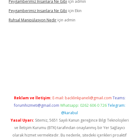
Peygamberimiz Insanlara Ne Gibi
için
admin
Peygamberimiz Insanlara Ne Gibi
için
Ekin
Ruhsal Manipülasyon Nedir
için
admin
ellacasino giriş
vdcasino bahis sitesi
betexper.xyz
betci güncel
Reklam ve İletişim:
E-mail:
backlinkpaneli@gmail.com
Teams:
forumhizmeti@gmail.com
Whatsapp: 0262 606 0 726
Telegram:
@karabul
Yasal Uyarı:
Sitemiz, 5651 Sayılı Kanun gereğince Bilgi Teknolojileri
ve İletişim Kurumu (BTK) tarafından onaylanmış bir Yer Sağlayıcı
olarak hizmet vermektedir. Bu nedenle, sitedeki içerikleri proaktif