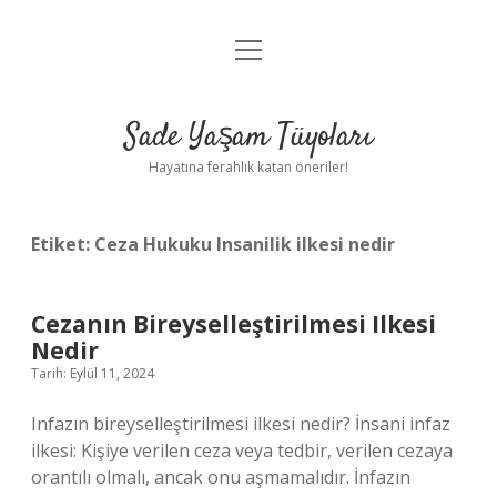
menüyü
Anasayfa
aç
Gizlilik Politikası
Sade Yaşam Tüyoları
Yasal Uyarı
Hayatına ferahlık katan öneriler!
Hakkımızda
Etiket:
Ceza Hukuku Insanilik ilkesi nedir
Cezanın Bireyselleştirilmesi Ilkesi
Nedir
Tarih: Eylül 11, 2024
Infazın bireyselleştirilmesi ilkesi nedir? İnsani infaz
ilkesi: Kişiye verilen ceza veya tedbir, verilen cezaya
orantılı olmalı, ancak onu aşmamalıdır. İnfazın