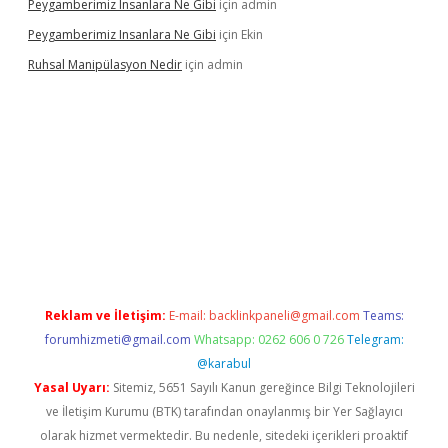
Peygamberimiz Insanlara Ne Gibi
için
admin
Peygamberimiz Insanlara Ne Gibi
için
Ekin
Ruhsal Manipülasyon Nedir
için
admin
bellacasino giriş
vdcasino bahis sitesi
betexper.xyz
betci günce
Reklam ve İletişim:
E-mail:
backlinkpaneli@gmail.com
Teams:
forumhizmeti@gmail.com
Whatsapp: 0262 606 0 726
Telegram:
@karabul
Yasal Uyarı:
Sitemiz, 5651 Sayılı Kanun gereğince Bilgi Teknolojileri
ve İletişim Kurumu (BTK) tarafından onaylanmış bir Yer Sağlayıcı
olarak hizmet vermektedir. Bu nedenle, sitedeki içerikleri proaktif