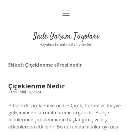
menüyü
Anasayfa
aç
Gizlilik Politikası
Sade Yaşam Tüyoları
Yasal Uyarı
Hayatına ferahlık katan öneriler!
Hakkımızda
Etiket:
Çiçeklenme süresi nedir
Çiçeklenme Nedir
Tarih: Eylül 19, 2024
Bitkilerde çiçeklenme nedir? Çiçek, tohum ve meyve
gelişiminden sorumlu üreme organıdır. Bahçe
bitkilerinde çiçeklenmenin başlangıcı iç ve dış
etkenlerden etkilenir. Bu durumda bitkiler uykuda