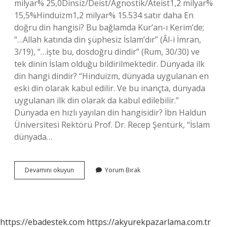
milyar% 25,0Dinsiz/Deist/Agnostik/Ateist1,2 milyar%
15,5%Hinduizm1,2 milyar% 15.534 satır daha En
doğru din hangisi? Bu bağlamda Kur’an-ı Kerim’de;
“…Allah katında din şüphesiz İslam’dır” (Âl-i İmran,
3/19), “…işte bu, dosdoğru dindir” (Rum, 30/30) ve
tek dinin İslam olduğu bildirilmektedir. Dünyada ilk
din hangi dindir? “Hinduizm, dünyada uygulanan en
eski din olarak kabul edilir. Ve bu inançta, dünyada
uygulanan ilk din olarak da kabul edilebilir.”
Dünyada en hızlı yayılan din hangisidir? İbn Haldun
Üniversitesi Rektörü Prof. Dr. Recep Şentürk, “İslam
dünyada…
En
Devamını okuyun
Yorum Bırak
Hızlı
Yayılan
Din
Hangisi
https://ebadestek.com
https://akyurekpazarlama.com.tr