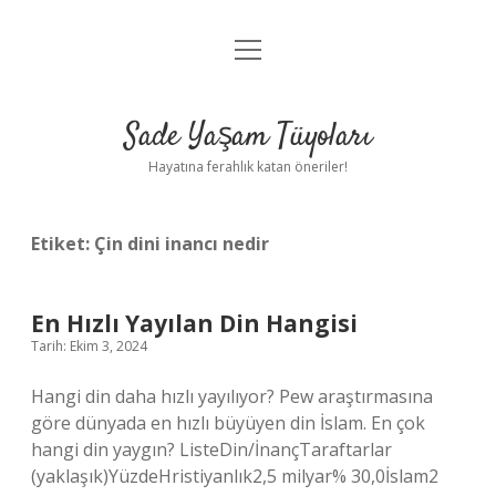
menüyü
Anasayfa
aç
Gizlilik Politikası
Sade Yaşam Tüyoları
Yasal Uyarı
Hayatına ferahlık katan öneriler!
Hakkımızda
Etiket:
Çin dini inancı nedir
En Hızlı Yayılan Din Hangisi
Tarih: Ekim 3, 2024
Hangi din daha hızlı yayılıyor? Pew araştırmasına
göre dünyada en hızlı büyüyen din İslam. En çok
hangi din yaygın? ListeDin/İnançTaraftarlar
(yaklaşık)YüzdeHristiyanlık2,5 milyar% 30,0İslam2