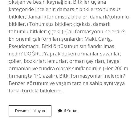
oksijen ve besin kaynağıdır. Bitkiler üç ana
kategoride incelenir: damarsız bitkiler/tohumsuz
bitkiler, damarlı/tohumsuz bitkiler, damarlı/tohumlu
bitkiler. (Tohumsuz bitkiler: çiçeksiz, damarlı
tohumlu bitkiler: çiçekli). Çalı formasyonu nelerdir?
En önemli çalı formları şunlardır: Maki, Garig,
Pseudomachi. Bitki örtüsünün sınıflandırılması
nedir? DOĞRU; Yaprak döken ormanlar savanlar,
çöller, bozkırlar, lemurlar, orman çayırları, tayga
ormanları ve tundra olarak sınıflandırılır. (Her 200 m
tırmanışta 1°C azalır). Bitki formasyonları nelerdir?
Benzer görünüm ve yaşam tarzına sahip aynı veya
farklı türdeki bitkilerin…
Bitki
Devamını okuyun
6 Yorum
Formasyonları
Kaça
Ayrılır