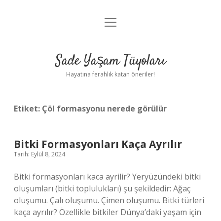
menüyü
Anasayfa
aç
Gizlilik Politikası
Sade Yaşam Tüyoları
Yasal Uyarı
Hayatına ferahlık katan öneriler!
Hakkımızda
Etiket:
Çöl formasyonu nerede görülür
Bitki Formasyonları Kaça Ayrılır
Tarih: Eylül 8, 2024
Bitki formasyonları kaca ayrilir? Yeryüzündeki bitki
oluşumları (bitki toplulukları) şu şekildedir: Ağaç
oluşumu. Çalı oluşumu. Çimen oluşumu. Bitki türleri
kaça ayrılır? Özellikle bitkiler Dünya’daki yaşam için