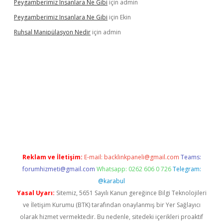
Peygamberimiz Insanlara Ne Gibi
için
admin
Peygamberimiz Insanlara Ne Gibi
için
Ekin
Ruhsal Manipülasyon Nedir
için
admin
bellacasino giriş
vdcasino bahis sitesi
betexper.xyz
betci güncel
Reklam ve İletişim:
E-mail:
backlinkpaneli@gmail.com
Teams:
forumhizmeti@gmail.com
Whatsapp: 0262 606 0 726
Telegram:
@karabul
Yasal Uyarı:
Sitemiz, 5651 Sayılı Kanun gereğince Bilgi Teknolojileri
ve İletişim Kurumu (BTK) tarafından onaylanmış bir Yer Sağlayıcı
olarak hizmet vermektedir. Bu nedenle, sitedeki içerikleri proaktif