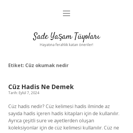
menüyü
Anasayfa
aç
Gizlilik Politikası
Sade Yaşam Tüyoları
Yasal Uyarı
Hayatına ferahlık katan öneriler!
Hakkımızda
Etiket:
Cüz okumak nedir
Cüz Hadis Ne Demek
Tarih: Eylül 7, 2024
Cüz hadis nedir? Cüz kelimesi hadis ilminde az
sayıda hadis içeren hadis kitapları için de kullanılır.
Ayrıca çeşitli sure ve ayetlerden oluşan
koleksiyonlar için de cüz kelimesi kullanılır. Cüz ne