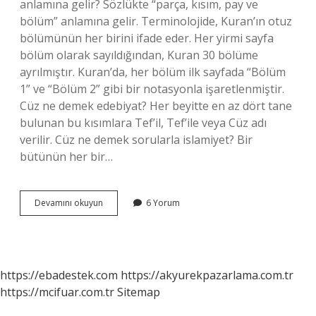
anlamına gelir? Sözlükte “parça, kısım, pay ve
bölüm” anlamına gelir. Terminolojide, Kuran’ın otuz
bölümünün her birini ifade eder. Her yirmi sayfa
bölüm olarak sayıldığından, Kuran 30 bölüme
ayrılmıştır. Kuran’da, her bölüm ilk sayfada “Bölüm
1” ve “Bölüm 2” gibi bir notasyonla işaretlenmiştir.
Cüz ne demek edebiyat? Her beyitte en az dört tane
bulunan bu kısımlara Tef’il, Tef’ile veya Cüz adı
verilir. Cüz ne demek sorularla islamiyet? Bir
bütünün her bir…
Cüz
Devamını okuyun
6 Yorum
Hadis
Ne
Demek
https://ebadestek.com
https://akyurekpazarlama.com.tr
https://mcifuar.com.tr
Sitemap