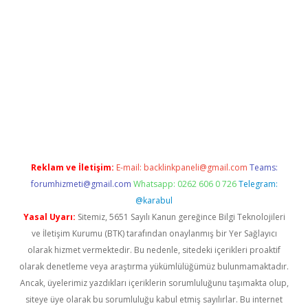
riş
piabellacasino giriş
vdcasino bahis sitesi
betexper.xyz
betci
Reklam ve İletişim:
E-mail:
backlinkpaneli@gmail.com
Teams:
forumhizmeti@gmail.com
Whatsapp: 0262 606 0 726
Telegram:
@karabul
Yasal Uyarı:
Sitemiz, 5651 Sayılı Kanun gereğince Bilgi Teknolojileri
ve İletişim Kurumu (BTK) tarafından onaylanmış bir Yer Sağlayıcı
olarak hizmet vermektedir. Bu nedenle, sitedeki içerikleri proaktif
olarak denetleme veya araştırma yükümlülüğümüz bulunmamaktadır.
Ancak, üyelerimiz yazdıkları içeriklerin sorumluluğunu taşımakta olup,
siteye üye olarak bu sorumluluğu kabul etmiş sayılırlar. Bu internet