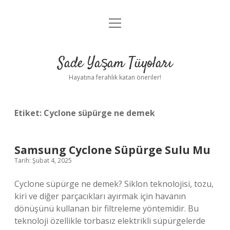
menüyü
Anasayfa
aç
Gizlilik Politikası
Sade Yaşam Tüyoları
Yasal Uyarı
Hayatına ferahlık katan öneriler!
Hakkımızda
Etiket:
Cyclone süpürge ne demek
Samsung Cyclone Süpürge Sulu Mu
Tarih: Şubat 4, 2025
Cyclone süpürge ne demek? Siklon teknolojisi, tozu,
kiri ve diğer parçacıkları ayırmak için havanın
dönüşünü kullanan bir filtreleme yöntemidir. Bu
teknoloji özellikle torbasız elektrikli süpürgelerde