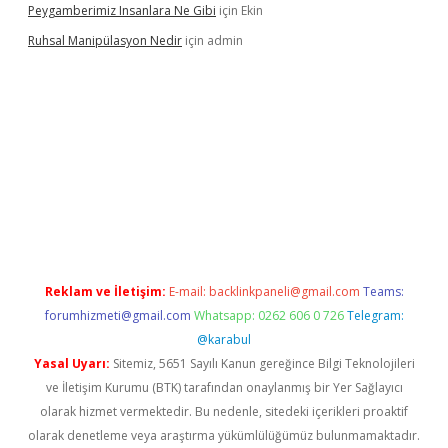
Peygamberimiz Insanlara Ne Gibi
için
Ekin
Ruhsal Manipülasyon Nedir
için
admin
ellacasino giriş
vdcasino bahis sitesi
betexper.xyz
betci güncel
Reklam ve İletişim:
E-mail:
backlinkpaneli@gmail.com
Teams:
forumhizmeti@gmail.com
Whatsapp: 0262 606 0 726
Telegram:
@karabul
Yasal Uyarı:
Sitemiz, 5651 Sayılı Kanun gereğince Bilgi Teknolojileri
ve İletişim Kurumu (BTK) tarafından onaylanmış bir Yer Sağlayıcı
olarak hizmet vermektedir. Bu nedenle, sitedeki içerikleri proaktif
olarak denetleme veya araştırma yükümlülüğümüz bulunmamaktadır.