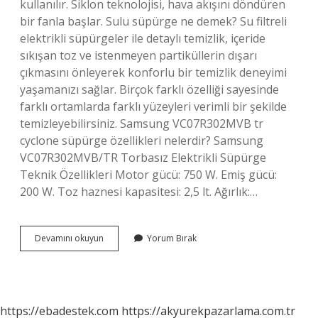
kullanılır. Siklon teknolojisi, hava akışını döndüren
bir fanla başlar. Sulu süpürge ne demek? Su filtreli
elektrikli süpürgeler ile detaylı temizlik, içeride
sıkışan toz ve istenmeyen partiküllerin dışarı
çıkmasını önleyerek konforlu bir temizlik deneyimi
yaşamanızı sağlar. Birçok farklı özelliği sayesinde
farklı ortamlarda farklı yüzeyleri verimli bir şekilde
temizleyebilirsiniz. Samsung VC07R302MVB tr
cyclone süpürge özellikleri nelerdir? Samsung
VC07R302MVB/TR Torbasız Elektrikli Süpürge
Teknik Özellikleri Motor gücü: 750 W. Emiş gücü:
200 W. Toz haznesi kapasitesi: 2,5 lt. Ağırlık:…
Samsung
Devamını okuyun
Yorum Bırak
Cyclone
Süpürge
Sulu
Mu
https://ebadestek.com
https://akyurekpazarlama.com.tr