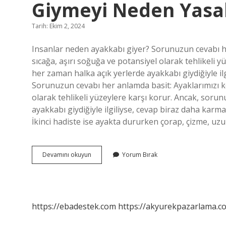
Giymeyi Neden Yasa
Tarih: Ekim 2, 2024
Insanlar neden ayakkabı giyer? Sorunuzun cevabı her
sıcağa, aşırı soğuğa ve potansiyel olarak tehlikeli 
her zaman halka açık yerlerde ayakkabı giydiğiyle ilg
Sorunuzun cevabı her anlamda basit: Ayaklarımızı kor
olarak tehlikeli yüzeylere karşı korur. Ancak, soru
ayakkabı giydiğiyle ilgiliyse, cevap biraz daha karm
İkinci hadiste ise ayakta dururken çorap, çizme, uz
Peygamber
Devamını okuyun
Yorum Bırak
Efendimiz
Ayakta
Ayakkabı
Giymeyi
Neden
https://ebadestek.com
https://akyurekpazarlama.co
Yasakladı