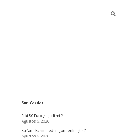
Sidebar
Son Yazılar
ilbet mobil giriş
piabellacasin
Eski 50 Euro geçerli mi ?
Ağustos 6, 2026
Kur’an-ı Kerim neden gönderilmiştir ?
Ağustos 6, 2026