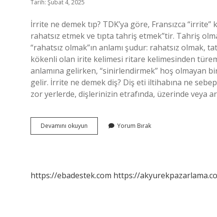
Tarih: Şubat 4, 2025
İrrite ne demek tıp? TDK’ya göre, Fransızca “irrite”
rahatsız etmek ve tıpta tahriş etmek”tir. Tahriş olma
“rahatsız olmak”ın anlamı şudur: rahatsız olmak, ta
kökenli olan irite kelimesi ritare kelimesinden tür
anlamına gelirken, “sinirlendirmek” hoş olmayan bi
gelir. İrrite ne demek diş? Diş eti iltihabına ne sebep
zor yerlerde, dişlerinizin etrafında, üzerinde veya a
Irreti
Devamını okuyun
Yorum Bırak
Ne
Demek
https://ebadestek.com
https://akyurekpazarlama.co