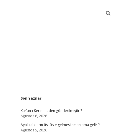
Sidebar
Son Yazılar
ilbet mobil giriş
piabellacasi
Kur’an-ı Kerim neden gönderilmiştir ?
Ağustos 6, 2026
Ayakkabıların üst üste gelmesi ne anlama gelir ?
Ağustos 5, 2026