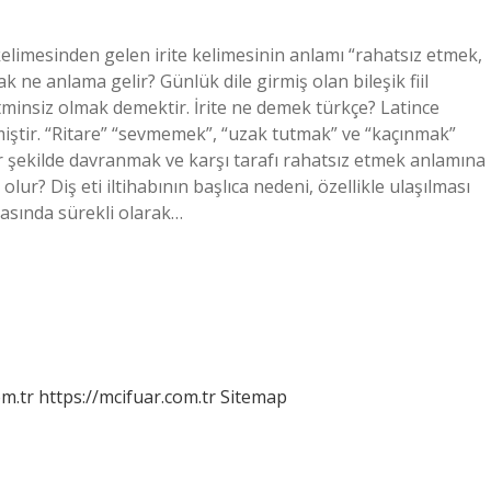
 kelimesinden gelen irite kelimesinin anlamı “rahatsız etmek,
k ne anlama gelir? Günlük dile girmiş olan bileşik fiil
tminsiz olmak demektir. İrite ne demek türkçe? Latince
emiştir. “Ritare” “sevmemek”, “uzak tutmak” ve “kaçınmak”
r şekilde davranmak ve karşı tarafı rahatsız etmek anlamına
 olur? Diş eti iltihabının başlıca nedeni, özellikle ulaşılması
rasında sürekli olarak…
m.tr
https://mcifuar.com.tr
Sitemap