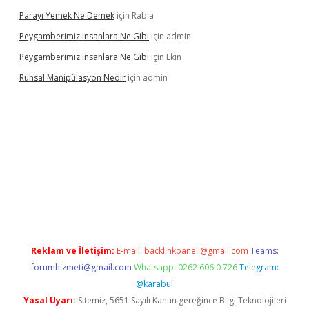
Parayı Yemek Ne Demek
için
Rabia
Peygamberimiz Insanlara Ne Gibi
için
admin
Peygamberimiz Insanlara Ne Gibi
için
Ekin
Ruhsal Manipülasyon Nedir
için
admin
bellacasino giriş
vdcasino bahis sitesi
betexper.xyz
betci güncel
Reklam ve İletişim:
E-mail:
backlinkpaneli@gmail.com
Teams:
forumhizmeti@gmail.com
Whatsapp: 0262 606 0 726
Telegram:
@karabul
Yasal Uyarı:
Sitemiz, 5651 Sayılı Kanun gereğince Bilgi Teknolojileri