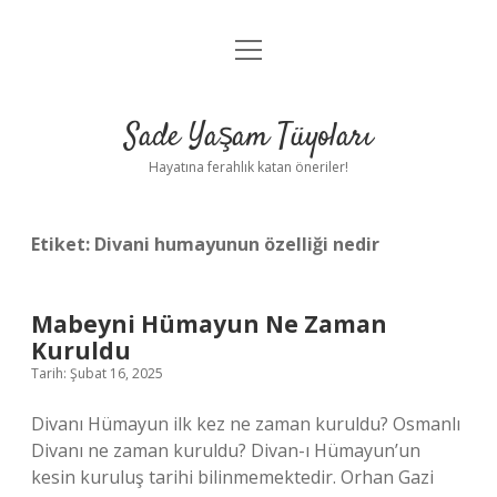
menüyü
Anasayfa
aç
Gizlilik Politikası
Sade Yaşam Tüyoları
Yasal Uyarı
Hayatına ferahlık katan öneriler!
Hakkımızda
Etiket:
Divani humayunun özelliği nedir
Mabeyni Hümayun Ne Zaman
Kuruldu
Tarih: Şubat 16, 2025
Divanı Hümayun ilk kez ne zaman kuruldu? Osmanlı
Divanı ne zaman kuruldu? Divan-ı Hümayun’un
kesin kuruluş tarihi bilinmemektedir. Orhan Gazi