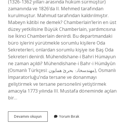
(1326-1362 yılları arasında hüküm sürmüştür)
zamanında ve 1826’da II. Mehmed tarafından
kurulmuştur. Mahmud tarafından kaldırılmıştır.
Mabeyn kâtibi ne demek? Chamberlain’lerin en üst
düzey yetkilisine Büyük Chamberlain, yardımcısına
ise İkinci Chamberlain denirdi. Bu departmandaki
büro işlerini yürütmekle sorumlu kişilere Oda
Sekreterleri, onlardan sorumlu kişiye ise Baş Oda
Sekreteri denirdi. Mühendishane-i Bahri Hümayun
ne zaman açıldı? Mühendishane-i Bahr-i Hümâyûn
(Osmanlı Türkçesi: مهندسخانۂ بحرئ همايون), Osmanlı
İmparatorluğu’nda tersane ve donanmayı
geliştirmek ve tersane personelini yetiştirmek
amacıyla 1773 yılında III. Mustafa döneminde açılan
bir…
Mabeyni
Devamını okuyun
Yorum Bırak
Hümayun
Ne