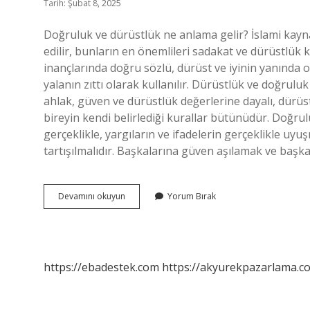
Tarih: Şubat 8, 2025
Doğruluk ve dürüstlük ne anlama gelir? İslami kayna
edilir, bunların en önemlileri sadakat ve dürüstlük k
inançlarında doğru sözlü, dürüst ve iyinin yanında 
yalanın zıttı olarak kullanılır. Dürüstlük ve doğrulu
ahlak, güven ve dürüstlük değerlerine dayalı, dürüst,
bireyin kendi belirlediği kurallar bütünüdür. Doğrul
gerçeklikle, yargıların ve ifadelerin gerçeklikle u
tartışılmalıdır. Başkalarına güven aşılamak ve baş
Doğruluk
Devamını okuyun
Yorum Bırak
Ve
Dürüstlük
Nedir
Kısaca
Anlamı
https://ebadestek.com
https://akyurekpazarlama.co