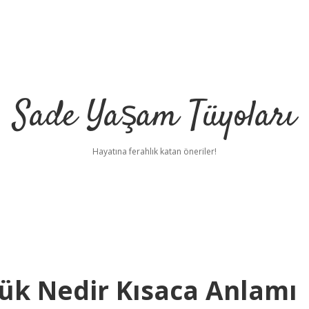
Sade Yaşam Tüyoları
Hayatına ferahlık katan öneriler!
ük Nedir Kısaca Anlamı