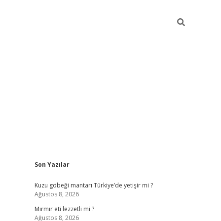
Sidebar
Son Yazılar
ilbet mobil giriş
piabellacasin
Kuzu göbeği mantarı Türkiye’de yetişir mi ?
Ağustos 8, 2026
Mırmır eti lezzetli mi ?
Ağustos 8, 2026