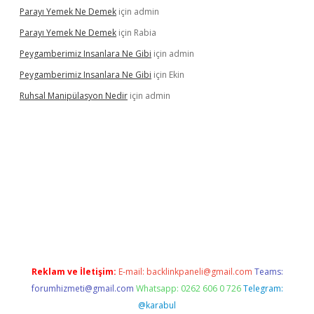
Parayı Yemek Ne Demek
için
admin
Parayı Yemek Ne Demek
için
Rabia
Peygamberimiz Insanlara Ne Gibi
için
admin
Peygamberimiz Insanlara Ne Gibi
için
Ekin
Ruhsal Manipülasyon Nedir
için
admin
ellacasino giriş
vdcasino bahis sitesi
betexper.xyz
betci güncel
Reklam ve İletişim:
E-mail:
backlinkpaneli@gmail.com
Teams:
forumhizmeti@gmail.com
Whatsapp: 0262 606 0 726
Telegram:
@karabul