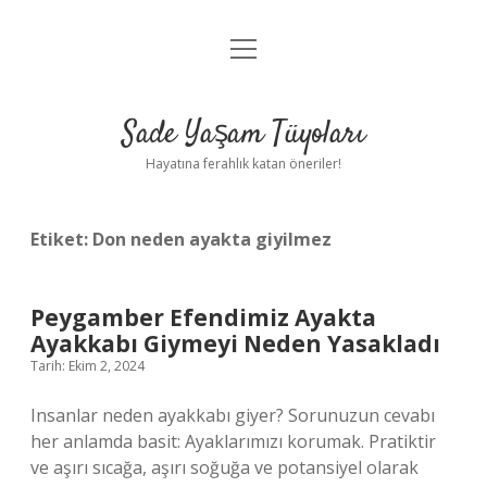
menüyü
Anasayfa
aç
Gizlilik Politikası
Sade Yaşam Tüyoları
Yasal Uyarı
Hayatına ferahlık katan öneriler!
Hakkımızda
Etiket:
Don neden ayakta giyilmez
Peygamber Efendimiz Ayakta
Ayakkabı Giymeyi Neden Yasakladı
Tarih: Ekim 2, 2024
Insanlar neden ayakkabı giyer? Sorunuzun cevabı
her anlamda basit: Ayaklarımızı korumak. Pratiktir
ve aşırı sıcağa, aşırı soğuğa ve potansiyel olarak