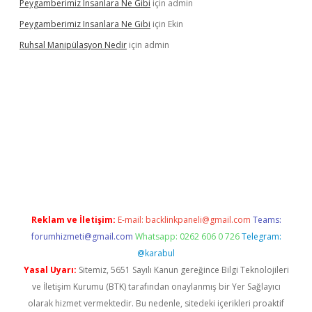
Peygamberimiz Insanlara Ne Gibi
için
admin
Peygamberimiz Insanlara Ne Gibi
için
Ekin
Ruhsal Manipülasyon Nedir
için
admin
ellacasino giriş
vdcasino bahis sitesi
betexper.xyz
betci güncel
Reklam ve İletişim:
E-mail:
backlinkpaneli@gmail.com
Teams:
forumhizmeti@gmail.com
Whatsapp: 0262 606 0 726
Telegram:
@karabul
Yasal Uyarı:
Sitemiz, 5651 Sayılı Kanun gereğince Bilgi Teknolojileri
ve İletişim Kurumu (BTK) tarafından onaylanmış bir Yer Sağlayıcı
olarak hizmet vermektedir. Bu nedenle, sitedeki içerikleri proaktif