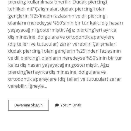
piercing kullanılması önerilir. Dudak piercingi
tehlikeli mi? Çalışmalar, dudak piercing’i olan
gençlerin %25’inden fazlasının ve dil piercing’i
olanların neredeyse %50’sinin bir tür kalıcı diş hasarı
yaşayacağını göstermiştir. Ağız piercing’leri ayrıca
diş minesine, dolgulara ve ortodontik apareylere
(diş telleri ve tutucular) zarar verebilir. Çalışmalar,
dudak piercing’i olan gençlerin %25’inden fazlasının
ve dil piercing’i olanların neredeyse %50’sinin bir tür
kalıcı diş hasarı yaşayacağını göstermiştir. Ağız
piercing’leri ayrıca diş minesine, dolgulara ve
ortodontik apareylere (diş telleri ve tutucular) zarar
verebilir. İğneyle…
Tabanca
Devamını okuyun
Yorum Bırak
Ile
Dudak
Delinir
Mi