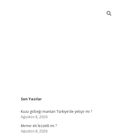
Sidebar
Son Yazılar
ilbet mobil giriş
piabellacasin
Kuzu göbeği mantarı Türkiye’de yetişir mi ?
Ağustos 8, 2026
Mırmır eti lezzetli mi ?
Ağustos 8, 2026