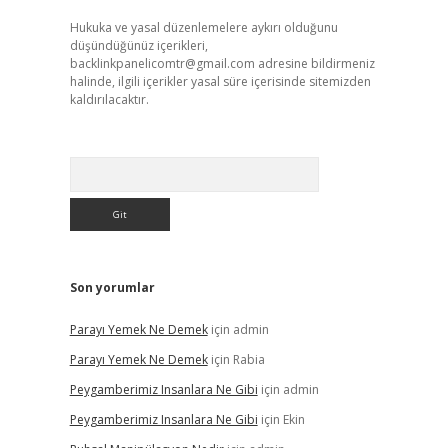
Hukuka ve yasal düzenlemelere aykırı olduğunu
düşündüğünüz içerikleri,
backlinkpanelicomtr@gmail.com
adresine bildirmeniz
halinde, ilgili içerikler yasal süre içerisinde sitemizden
kaldırılacaktır.
Arama
Son yorumlar
Parayı Yemek Ne Demek
için
admin
Parayı Yemek Ne Demek
için
Rabia
Peygamberimiz Insanlara Ne Gibi
için
admin
Peygamberimiz Insanlara Ne Gibi
için
Ekin