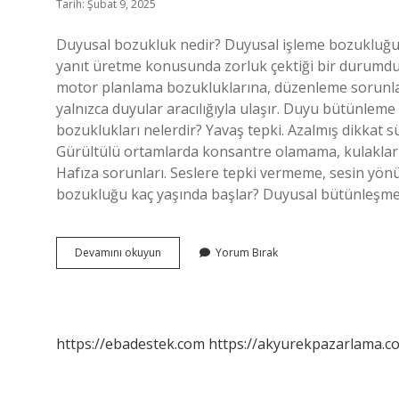
Tarih: Şubat 9, 2025
Duyusal bozukluk nedir? Duyusal işleme bozukluğu, 
yanıt üretme konusunda zorluk çektiği bir durumdur
motor planlama bozukluklarına, düzenleme sorunları
yalnızca duyular aracılığıyla ulaşır. Duyu bütünlem
bozuklukları nelerdir? Yavaş tepki. Azalmış dikkat
Gürültülü ortamlarda konsantre olamama, kulaklar
Hafıza sorunları. Seslere tepki vermeme, sesin y
bozukluğu kaç yaşında başlar? Duyusal bütünleşme
Duyusal
Devamını okuyun
Yorum Bırak
Ayrım
Bozuklukları
Nelerdir
https://ebadestek.com
https://akyurekpazarlama.co