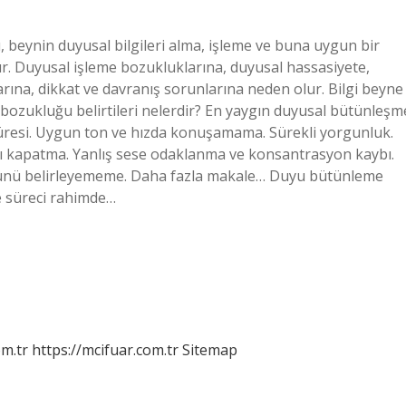
beynin duyusal bilgileri alma, işleme ve buna uygun bir
. Duyusal işleme bozukluklarına, duyusal hassasiyete,
na, dikkat ve davranış sorunlarına neden olur. Bilgi beyne
e bozukluğu belirtileri nelerdir? En yaygın duyusal bütünleşm
 süresi. Uygun ton ve hızda konuşamama. Sürekli yorgunluk.
ı kapatma. Yanlış sese odaklanma ve konsantrasyon kaybı.
önünü belirleyememe. Daha fazla makale… Duyu bütünleme
 süreci rahimde…
m.tr
https://mcifuar.com.tr
Sitemap