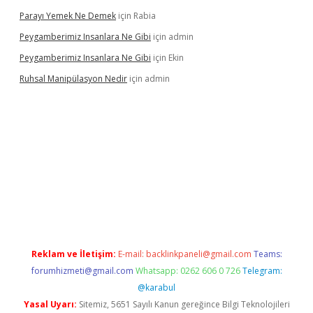
Parayı Yemek Ne Demek
için
Rabia
Peygamberimiz Insanlara Ne Gibi
için
admin
Peygamberimiz Insanlara Ne Gibi
için
Ekin
Ruhsal Manipülasyon Nedir
için
admin
bellacasino giriş
vdcasino bahis sitesi
betexper.xyz
betci güncel
Reklam ve İletişim:
E-mail:
backlinkpaneli@gmail.com
Teams:
forumhizmeti@gmail.com
Whatsapp: 0262 606 0 726
Telegram:
@karabul
Yasal Uyarı:
Sitemiz, 5651 Sayılı Kanun gereğince Bilgi Teknolojileri