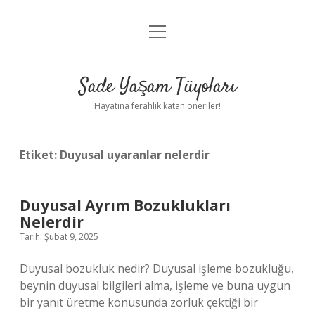
menüyü
Anasayfa
aç
Gizlilik Politikası
Sade Yaşam Tüyoları
Yasal Uyarı
Hayatına ferahlık katan öneriler!
Hakkımızda
Etiket:
Duyusal uyaranlar nelerdir
Duyusal Ayrım Bozuklukları
Nelerdir
Tarih: Şubat 9, 2025
Duyusal bozukluk nedir? Duyusal işleme bozukluğu,
beynin duyusal bilgileri alma, işleme ve buna uygun
bir yanıt üretme konusunda zorluk çektiği bir