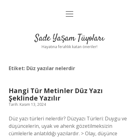
menüyü
Anasayfa
aç
Gizlilik Politikası
Sade Yaşam Tüyoları
Yasal Uyarı
Hayatına ferahlık katan öneriler!
Hakkımızda
Etiket:
Düz yazılar nelerdir
Hangi Tür Metinler Düz Yazı
Şeklinde Yazılır
Tarih: Kasım 13, 2024
Düz yazı türleri nelerdir? Düzyazı Türleri: Duygu ve
düşüncelerin, uyak ve ahenk gözetilmeksizin
cümlelerle anlatıldığı yazılardır. > Olay, düşünce