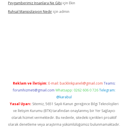
Peygamberimiz Insanlara Ne Gibi
için
Ekin
Ruhsal Manipülasyon Nedir
için
admin
bellacasino giriş
vdcasino bahis sitesi
betexper.xyz
betci güncel
Reklam ve İletişim:
E-mail:
backlinkpaneli@gmail.com
Teams:
forumhizmeti@gmail.com
Whatsapp: 0262 606 0 726
Telegram:
@karabul
Yasal Uyarı:
Sitemiz, 5651 Sayılı Kanun gereğince Bilgi Teknolojileri
ve İletişim Kurumu (BTK) tarafından onaylanmış bir Yer Sağlayıcı
olarak hizmet vermektedir. Bu nedenle, sitedeki içerikleri proaktif
olarak denetleme veya araştırma yükümlülüğümüz bulunmamaktadır.