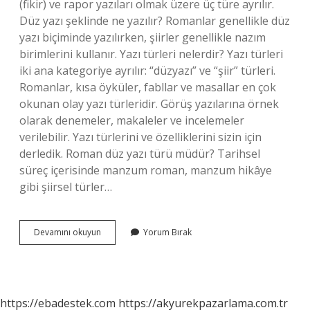
(fikir) ve rapor yazıları olmak üzere üç türe ayrılır.
Düz yazı şeklinde ne yazılır? Romanlar genellikle düz
yazı biçiminde yazılırken, şiirler genellikle nazım
birimlerini kullanır. Yazı türleri nelerdir? Yazı türleri
iki ana kategoriye ayrılır: “düzyazı” ve “şiir” türleri.
Romanlar, kısa öyküler, fabllar ve masallar en çok
okunan olay yazı türleridir. Görüş yazılarına örnek
olarak denemeler, makaleler ve incelemeler
verilebilir. Yazı türlerini ve özelliklerini sizin için
derledik. Roman düz yazı türü müdür? Tarihsel
süreç içerisinde manzum roman, manzum hikâye
gibi şiirsel türler…
Hangi
Devamını okuyun
Yorum Bırak
Tür
Metinler
Düz
Yazı
Şeklinde
https://ebadestek.com
https://akyurekpazarlama.com.tr
Yazılır