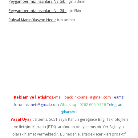
Peygamberimiz Insanlara Ne Gibi
için
admin
Peygamberimiz Insanlara Ne Gibi
için
Ekin
Ruhsal Manipülasyon Nedir
için
admin
ellacasino giriş
vdcasino bahis sitesi
betexper.xyz
betci güncel
Reklam ve İletişim:
E-mail:
backlinkpaneli@gmail.com
Teams:
forumhizmeti@gmail.com
Whatsapp: 0262 606 0 726
Telegram:
@karabul
Yasal Uyarı:
Sitemiz, 5651 Sayılı Kanun gereğince Bilgi Teknolojileri
ve İletişim Kurumu (BTK) tarafından onaylanmış bir Yer Sağlayıcı
olarak hizmet vermektedir. Bu nedenle, sitedeki içerikleri proaktif