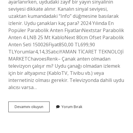
ayarlanırken, uydudaki zayıf bir yayın sinyalinin
seviyesi dikkate alınır. Kanalın sinyal seviyesi,
uzaktan kumandadaki “Info” düğmesine basılarak
izlenir. Uydu çanakları kaç para? 2024 Yılında En
Popüler Parabolik Anten FiyatlarıNextstar Parabolik
Anten 4 LNB 25 Mt KabloNext 80cm Ofset Parabolik
Anten Seti 150026Fiyat850,00 TL699,90
TLYorumlar4,14,3SatıcıYAMAN TİCARET TEKNOLOJİ
MARKETChavoesRenk– Çanak anten olmadan
televizyon çalışır mı? Uydu çanağı olmadan izlemek
için bir altyapınız (KabloTV, Tivibu vb.) veya
internetiniz olması gerekir. Televizyonda dahili uydu
alıcısı varsa…
Çanak
Devamını okuyun
Yorum Bırak
Anten
Ayarlama
Kaç
Para