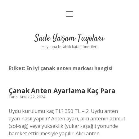
menüyü
Anasayfa
aç
Gizlilik Politikası
Sade Yaşam Tüyoları
Yasal Uyarı
Hayatına ferahlık katan öneriler!
Hakkımızda
Etiket:
En iyi çanak anten markası hangisi
Çanak Anten Ayarlama Kaç Para
Tarih: Aralık 22, 2024
Uydu kurulumu kaç TL? 350 TL – 2. Uydu anten
ayarı nasıl yapılır? Anten ayarı, alıcı antenin azimut
(sol-sağ) veya yükseklik (yukarı-aşağı) yönünde
hareket ettirilmesiyle yapılır. Alıcı anten