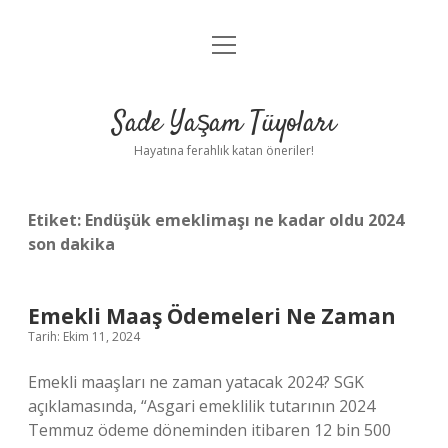
menüyü
Anasayfa
aç
Gizlilik Politikası
Sade Yaşam Tüyoları
Yasal Uyarı
Hayatına ferahlık katan öneriler!
Hakkımızda
Etiket:
Endüşük emeklimaşı ne kadar oldu 2024
son dakika
Emekli Maaş Ödemeleri Ne Zaman
Tarih: Ekim 11, 2024
Emekli maaşları ne zaman yatacak 2024? SGK
açıklamasında, “Asgari emeklilik tutarının 2024
Temmuz ödeme döneminden itibaren 12 bin 500