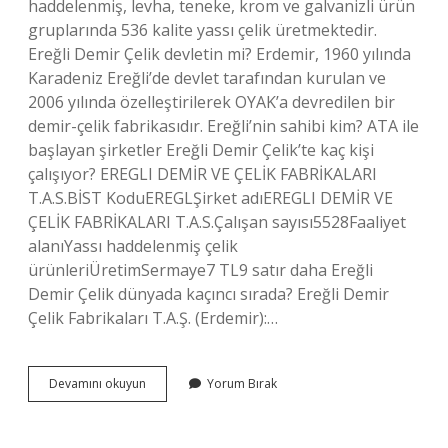
haddelenmiş, levha, teneke, krom ve galvanizli ürün
gruplarında 536 kalite yassı çelik üretmektedir.
Ereğli Demir Çelik devletin mi? Erdemir, 1960 yılında
Karadeniz Ereğli’de devlet tarafından kurulan ve
2006 yılında özelleştirilerek OYAK’a devredilen bir
demir-çelik fabrikasıdır. Ereğli’nin sahibi kim? ATA ile
başlayan şirketler Ereğli Demir Çelik’te kaç kişi
çalışıyor? EREGLI DEMİR VE ÇELİK FABRİKALARI
T.A.S.BİST KoduEREGLŞirket adıEREGLI DEMİR VE
ÇELİK FABRİKALARI T.A.S.Çalışan sayısı5528Faaliyet
alanıYassı haddelenmiş çelik
ürünleriÜretimSermaye7 TL9 satır daha Ereğli
Demir Çelik dünyada kaçıncı sırada? Ereğli Demir
Çelik Fabrikaları T.A.Ş. (Erdemir):…
Ereğli
Devamını okuyun
Yorum Bırak
Demir
Çelik
Fabrikası