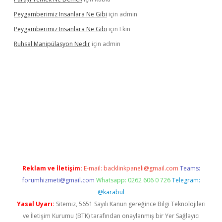
Peygamberimiz Insanlara Ne Gibi
için
admin
Peygamberimiz Insanlara Ne Gibi
için
Ekin
Ruhsal Manipülasyon Nedir
için
admin
ellacasino giriş
vdcasino bahis sitesi
betexper.xyz
betci güncel
Reklam ve İletişim:
E-mail:
backlinkpaneli@gmail.com
Teams:
forumhizmeti@gmail.com
Whatsapp: 0262 606 0 726
Telegram:
@karabul
Yasal Uyarı:
Sitemiz, 5651 Sayılı Kanun gereğince Bilgi Teknolojileri
ve İletişim Kurumu (BTK) tarafından onaylanmış bir Yer Sağlayıcı