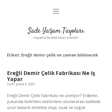
menüyü
Anasayfa
aç
Gizlilik Politikası
Sade Yaşam Tüyoları
Yasal Uyarı
Hayatına ferahlık katan öneriler!
Hakkımızda
Etiket:
Ereğli demir çelik ne zaman bölünecek
Ereğli Demir Çelik Fabrikası Ne Iş
Yapar
Tarih: Şubat 9, 2025
Ereğli Demir Çelik Fabrikası ne üretiyor? Erdemir,
yukarıda belirtilen sektörlere uluslararası kalitede
ürün tedarik etmekte olup, sıcak ve soğuk