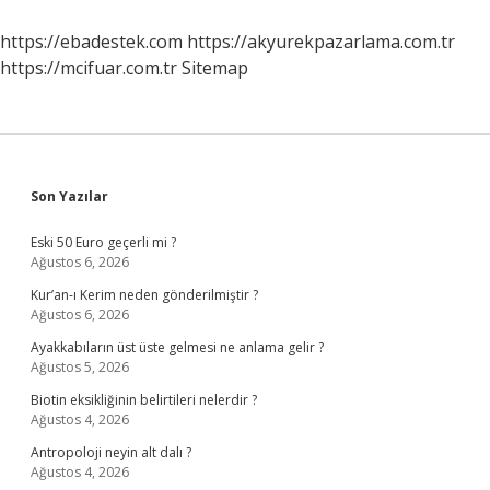
Ne
Iş
https://ebadestek.com
https://akyurekpazarlama.com.tr
Yapar
https://mcifuar.com.tr
Sitemap
Sidebar
Son Yazılar
Eski 50 Euro geçerli mi ?
Ağustos 6, 2026
Kur’an-ı Kerim neden gönderilmiştir ?
Ağustos 6, 2026
Ayakkabıların üst üste gelmesi ne anlama gelir ?
Ağustos 5, 2026
Biotin eksikliğinin belirtileri nelerdir ?
Ağustos 4, 2026
Antropoloji neyin alt dalı ?
Ağustos 4, 2026